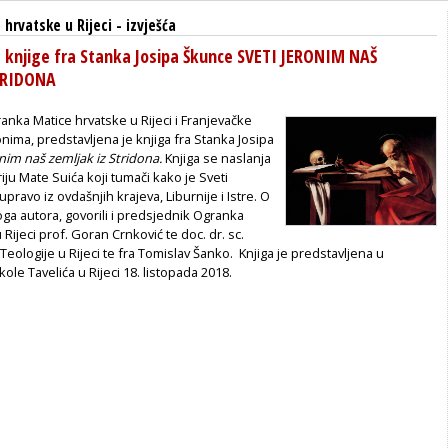
hrvatske u Rijeci
-
izvješća
e knjige fra Stanka Josipa Škunce SVETI JERONIM NAŠ
TRIDONA
ranka Matice hrvatske u Rijeci i Franjevačke
onima, predstavljena je knjiga fra Stanka Josipa
onim naš zemljak iz Stridona.
Knjiga se naslanja
iju Mate Suića koji tumači kako je Sveti
pravo iz ovdašnjih krajeva, Liburnije i Istre. O
oga autora, govorili i predsjednik Ogranka
Rijeci prof. Goran Crnković te doc. dr. sc.
ologije u Rijeci te fra Tomislav Šanko. Knjiga je predstavljena u
ole Tavelića u Rijeci 18. listopada 2018.