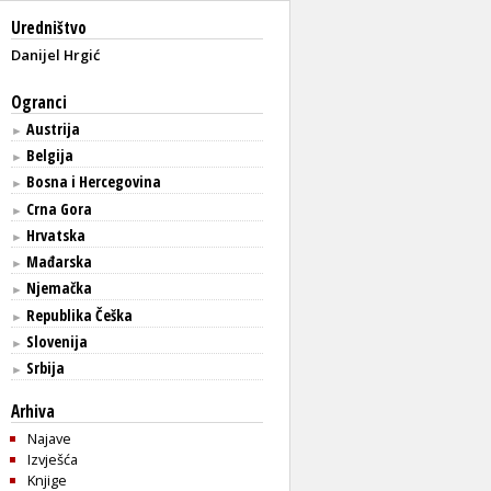
Uredništvo
Danijel Hrgić
Ogranci
Austrija
►
Belgija
►
Bosna i Hercegovina
►
Crna Gora
►
Hrvatska
►
Mađarska
►
Njemačka
►
Republika Češka
►
Slovenija
►
Srbija
►
Arhiva
Najave
Izvješća
Knjige