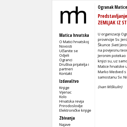
Ogranak Matice 
Predstavljanj
ZEMLJAK IZ S
U organizaciji Og
Matica hrvatska
provincije Sv. Jer
O Matici hrvatskoj
Škunce
Sveti Jer
Novosti
na povijesnu teor
Učlanite se
Odjeli
Jeronim potekao u
Ogranci
knjizi su, uz sam
Društva prijatelja i
Matice hrvatske u 
partneri
Marko Medved s Te
Kontakt
samostanu Sv. Nik
Izdavaštvo
(Ivan Miškulin)
Knjige
Vijenac
Kolo
Hrvatska revija
Prirodoslovlje
Elektroničke knjige
Zbivanja
Najave