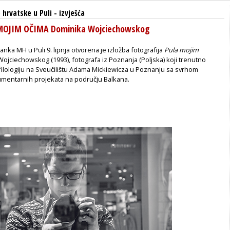
hrvatske u Puli
-
izvješća
 MOJIM OČIMA Dominika Wojciechowskog
nka MH u Puli 9. lipnja otvorena je izložba fotografija
Pula mojim
ojciechowskog (1993), fotografa iz Poznanja (Poljska) koji trenutno
filologiju na Sveučilištu Adama Mickiewicza u Poznanju sa svrhom
umentarnih projekata na području Balkana.