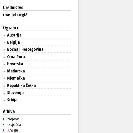
Uredništvo
Danijel Hrgić
Ogranci
Austrija
►
Belgija
►
Bosna i Hercegovina
►
Crna Gora
►
Hrvatska
►
Mađarska
►
Njemačka
►
Republika Češka
►
Slovenija
►
Srbija
►
Arhiva
Najave
Izvješća
Knjige