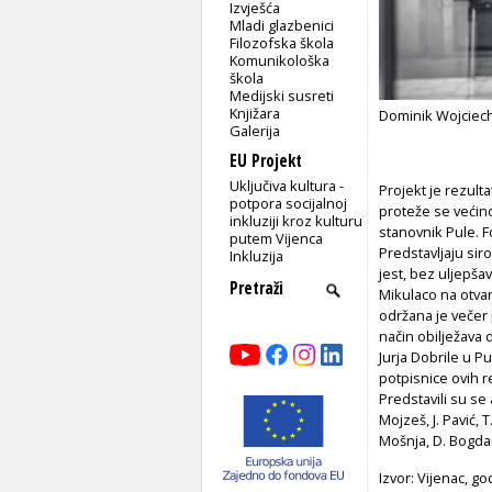
Izvješća
Mladi glazbenici
Filozofska škola
Komunikološka
škola
Medijski susreti
Knjižara
Dominik Wojciec
Galerija
EU Projekt
Uključiva kultura -
Projekt je rezul
potpora socijalnoj
proteže se većino
inkluziji kroz kulturu
stanovnik Pule. Fo
putem Vijenca
Predstavljaju sir
Inkluzija
jest, bez uljepša
Mikulaco na otvar
održana je večer 
način obilježava 
Jurja Dobrile u P
potpisnice ovih r
Predstavili su se a
Mojzeš, J. Pavić, 
Mošnja, D. Bogdano
Izvor: Vijenac, god