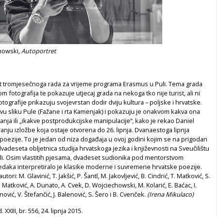
howski,
Autoportret
tat tromjesečnoga rada za vrijeme programa Erasmus u Puli. Tema grada
m fotografija te pokazuje utjecaj grada na nekoga tko nije turist, ali ni
tografije prikazuju svojevrstan dodir dviju kultura – poljske i hrvatske.
ovu sliku Pule (Fažane i rta Kamenjak) i pokazuju je onakvom kakva ona
vanja ili „ikakve postprodukcijske manipulacije“, kako je rekao Daniel
anju izložbe koja ostaje otvorena do 26. lipnja. Dvanaestoga lipnja
poezije. To je jedan od niza događaja u ovoj godini kojim se na prigodan
dvadeseta obljetnica studija hrvatskoga jezika i književnosti na Sveučilištu
uli. Osim vlastitih pjesama, dvadeset sudionika pod mentorstvom
edaka interpretiralo je klasike moderne i suvremene hrvatske poezije.
utori: M. Glavinić, T. Jakšić, P. Šantl, M. Jakovljević, B. Cindrić, T. Matković, S.
T. Matković, A. Dunato, A. Cvek, D. Wojciechowski, M. Kolarić, E. Baćac, I.
vić, V. Štefančić, J. Balenović, S. Šero i B. Cvenček.
(Irena Mikulaco)
. XXIII, br. 556, 24. lipnja 2015.