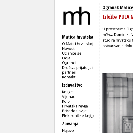
Ogranak Matice 
Izložba PULA
U prostorima Ogra
očima
Dominika W
Matica hrvatska
studira hrvatsku 
O Matici hrvatskoj
ostvarivanja dok
Novosti
Učlanite se
Odjeli
Ogranci
Društva prijatelja i
partneri
Kontakt
Izdavaštvo
Knjige
Vijenac
Kolo
Hrvatska revija
Prirodoslovlje
Elektroničke knjige
Zbivanja
Najave