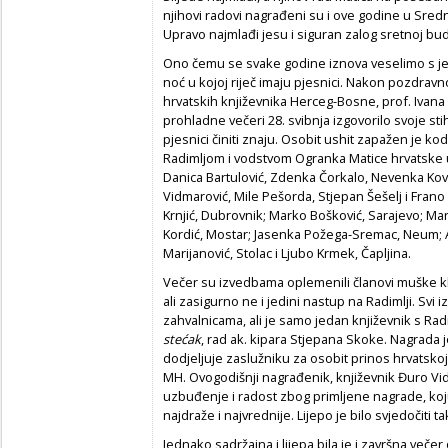
njihovi radovi nagrađeni su i ove godine u Sredn
Upravo najmlađi jesu i siguran zalog sretnoj bu
Ono čemu se svake godine iznova veselimo s je
noć u kojoj riječ imaju pjesnici. Nakon pozdrav
hrvatskih književnika Herceg-Bosne, prof. Ivana 
prohladne večeri 28. svibnja izgovorilo svoje s
pjesnici činiti znaju. Osobit ushit zapažen je kod
Radimljom i vodstvom Ogranka Matice hrvatske u
Danica Bartulović, Zdenka Čorkalo, Nevenka Kova
Vidmarović, Mile Pešorda, Stjepan Šešelj i Frano 
Krnjić, Dubrovnik; Marko Bošković, Sarajevo; Mari
Kordić, Mostar; Jasenka Požega-Sremac, Neum; A
Marijanović, Stolac i Ljubo Krmek, Čapljina.
Večer su izvedbama oplemenili članovi muške klap
ali zasigurno ne i jedini nastup na Radimlji. Svi
zahvalnicama, ali je samo jedan književnik s R
stećak
, rad ak. kipara Stjepana Skoke. Nagrada
dodjeljuje zaslužniku za osobit prinos hrvatsko
MH. Ovogodišnji nagrađenik, književnik Đuro Vidm
uzbuđenje i radost zbog primljene nagrade, koj
najdraže i najvrednije. Lijepo je bilo svjedočiti 
Jednako sadržajna i lijepa bila je i završna veče