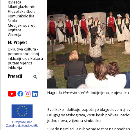
Izvješća
Mladi glazbenici
Filozofska škola
Komunikološka
škola
Medijski susreti
Knjižara
Galerija
EU Projekt
Uključiva kultura -
potpora socijalnoj
inkluziji kroz kulturu
putem Vijenca
Inkluzija
Nagrada
Hrvatski stećak
dodijeljena je pjesniku
Sve, kako i dolikuje, započinje blagoslovom tj.
Drugog svjetskog rata, kosti kojih počivaju na
jednu novu, vrijednu simboliku.
Slijede najmlađi, a njihov rad Matica na poseban n