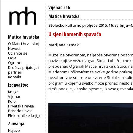
Vijenac 556
Matica hrvatska
Stolačko kulturno proljeće 2015, 16. svibnja–4.
U sjeni kamenih spavača
Matica hrvatska
O Matici hrvatskoj
Marijana Krmek
Novosti
Učlanite se
Muzej na otvorenom, najljepša otvorena pozornic
Odjeli
naziva koji se vežu uz grad Stolac i obližnju nek
Ogranci
prepoznao Ogranak Matice hrvatske u Stocu na 
Društva prijatelja i
Mladenom Boškovićem te svake godine potkraj s
partneri
Kontakt
nezaboravne susrete uokvirene Stolačkim kultur
program u kojemu svatko može pronaći nešto za 
Izdavaštvo
riječi, poezije, klapske pjesme, likovnog stvaralašt
Knjige
Vijenac
Kolo
Hrvatska revija
Prirodoslovlje
Elektroničke knjige
Zbivanja
Najave