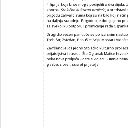
4. lipnja, koja bi se mogla podijeliti u dva dijela
zbornik
Stolačko kulturno proljeće
, a predstavlj
prigodu zahvaliti svima koji su na bilo koji način
na daljnju suradnju. Prigodno je dodijeljeno pr
za svekoliku potporu i promicanje rada Ogranka
Drugi dio večeri pamtit će se po izvrsnim nastupi
Trebižat; Zvizdan, Posušje; Ar’ja, Mostar i Vidošta
Završeno je još jedno Stolačko kulturno proljeć
prijateljstva i susreti. Što Ogranak Matice hrva
neka nova proljeća – ostaje vidjeti. Sumnje nema, 
glazbe, slova... susret prijatelja!