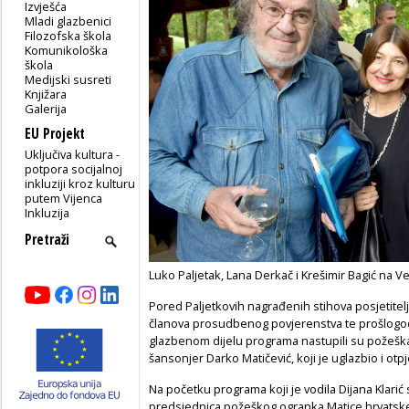
Izvješća
Mladi glazbenici
Filozofska škola
Komunikološka
škola
Medijski susreti
Knjižara
Galerija
EU Projekt
Uključiva kultura -
potpora socijalnoj
inkluziji kroz kulturu
putem Vijenca
Inkluzija
Luko Paljetak, Lana Derkač i Krešimir Bagić na Ve
Pored Paljetkovih nagrađenih stihova posjetitelji
članova prosudbenog povjerenstva te prošlogodi
glazbenom dijelu programa nastupili su požeška k
šansonjer Darko Matičević, koji je uglazbio i otp
Na početku programa koji je vodila Dijana Klarić 
predsjednica požeškog ogranka Matice hrvatske,