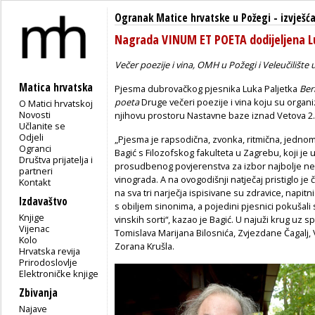
Ogranak Matice hrvatske u Požegi
-
izvješć
Nagrada VINUM ET POETA dodijeljena L
Večer poezije i vina, OMH u Požegi i Veleučilište 
Matica hrvatska
Pjesma dubrovačkog pjesnika Luka Paljetka
Ber
poeta
Druge večeri poezije i vina koju su organiz
O Matici hrvatskoj
Novosti
njihovu prostoru Nastavne baze iznad Vetova 2.
Učlanite se
Odjeli
„Pjesma je rapsodična, zvonka, ritmična, jednom 
Ogranci
Bagić s Filozofskog fakulteta u Zagrebu, koji je 
Društva prijatelja i
prosudbenog povjerenstva za izbor najbolje ne
partneri
vinograda. A na ovogodišnji natječaj pristiglo j
Kontakt
na sva tri narječja ispisivane su zdravice, napitnic
Izdavaštvo
s obiljem sinonima, a pojedini pjesnici pokušali
Knjige
vinskih sorti“, kazao je Bagić. U najuži krug uz
Vijenac
Tomislava Marijana Bilosnića, Zvjezdane Čagalj, V
Kolo
Zorana Krušla.
Hrvatska revija
Prirodoslovlje
Elektroničke knjige
Zbivanja
Najave