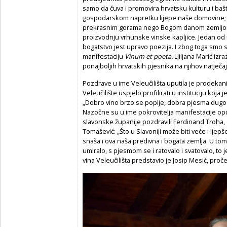
samo da čuva i promovira hrvatsku kulturu i bašt
gospodarskom napretku lijepe naše domovine; m
prekrasnim gorama nego Bogom danom zemljom z
proizvodnju vrhunske vinske kapljice. Jedan od
bogatstvo jest upravo poezija. I zbog toga smo sp
manifestaciju
Vinum et poeta.
Ljiljana Marić izra
ponajboljih hrvatskih pjesnika na njihov natječa
Pozdrave u ime Veleučilišta uputila je prodekanic
Veleučilište uspjelo profilirati u instituciju koj
„Dobro vino brzo se popije, dobra pjesma dugo t
Nazočne su u ime pokrovitelja manifestacije op
slavonske županije pozdravili Ferdinand Troha,
Tomašević: „Što u Slavoniji može biti veće i ljep
snaša i ova naša predivna i bogata zemlja. U tom
umiralo, s pjesmom se i ratovalo i svatovalo, to je
vina Veleučilišta predstavio je Josip Mesić, proč