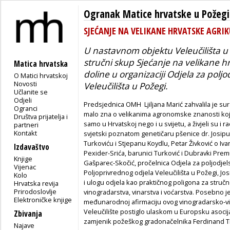
Ogranak Matice hrvatske u Požegi
SJEĆANJE NA VELIKANE HRVATSKE AGRIK
U nastavnom objektu Veleučilišta u 
stručni skup
Sjećanje na velikane h
Matica hrvatska
doline
u organizaciji Odjela za polj
O Matici hrvatskoj
Novosti
Veleučilišta u Požegi.
Učlanite se
Odjeli
Predsjednica OMH Ljiljana Marić zahvalila je sur
Ogranci
malo zna o velikanima agronomske znanosti koji
Društva prijatelja i
samo u Hrvatskoj nego i u svijetu, a živjeli su i r
partneri
Kontakt
svjetski poznatom genetičaru pšenice dr. Josipu
Turkoviću i Stjepanu Koydlu, Petar Živković o Ivan
Izdavaštvo
Pexider-Srića, barunici Turković i Dubravki Premu
Knjige
Gašparec-Skočić, pročelnica Odjela za poljodjel
Vijenac
Poljoprivrednog odjela Veleučilišta u Požegi, Jos
Kolo
i ulogu odjela kao praktičnog poligona za stru
Hrvatska revija
Prirodoslovlje
vinogradarstva, vinarstva i voćarstva. Posebno j
Elektroničke knjige
međunarodnoj afirmaciju ovog vinogradarsko-vi
Veleučilište postiglo ulaskom u Europsku asocija
Zbivanja
zamjenik požeškog gradonačelnika Ferdinand Tr
Najave