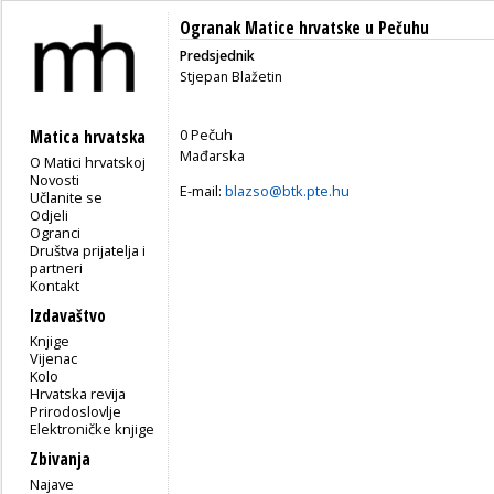
Ogranak Matice hrvatske u Pečuhu
Predsjednik
Stjepan Blažetin
0 Pečuh
Matica hrvatska
Mađarska
O Matici hrvatskoj
Novosti
E-mail:
blazso@btk.pte.hu
Učlanite se
Odjeli
Ogranci
Društva prijatelja i
partneri
Kontakt
Izdavaštvo
Knjige
Vijenac
Kolo
Hrvatska revija
Prirodoslovlje
Elektroničke knjige
Zbivanja
Najave