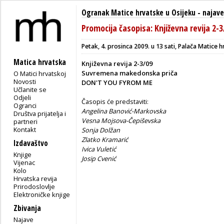
Ogranak Matice hrvatske u Osijeku
-
najave
Promocija časopisa: Književna revija 2-3
Petak, 4. prosinca 2009. u 13 sati, Palača Matice
Matica hrvatska
Književna revija 2-3/09
Suvremena makedonska priča
O Matici hrvatskoj
Novosti
DON'T YOU FYROM ME
Učlanite se
Odjeli
Časopis će predstaviti:
Ogranci
Angelina Banović-Markovska
Društva prijatelja i
Vesna Mojsova-Čepiševska
partneri
Kontakt
Sonja Dolžan
Zlatko Kramarić
Izdavaštvo
Ivica Vuletić
Knjige
Josip Cvenić
Vijenac
Kolo
Hrvatska revija
Prirodoslovlje
Elektroničke knjige
Zbivanja
Najave