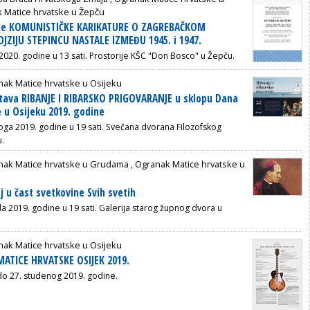
 Matice hrvatske u Žepču
žbe KOMUNISTIČKE KARIKATURE O ZAGREBAČKOM
JZIJU STEPINCU NASTALE IZMEĐU 1945. i 1947.
 2020. godine u 13 sati. Prostorije KŠC "Don Bosco" u Žepču.
ak Matice hrvatske u Osijeku
stava RIBANJE I RIBARSKO PRIGOVARANJE u sklopu Dana
 u Osijeku 2019. godine
noga 2019. godine u 19 sati. Svečana dvorana Filozofskog
u.
nak Matice hrvatske u Grudama
,
Ogranak Matice hrvatske u
j u čast svetkovine Svih svetih
da 2019. godine u 19 sati. Galerija starog župnog dvora u
ak Matice hrvatske u Osijeku
ATICE HRVATSKE OSIJEK 2019.
do 27. studenog 2019. godine.