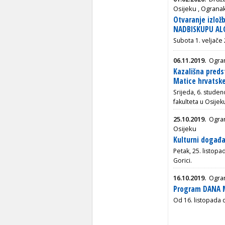
Osijeku
,
Ogranak
Otvaranje izlo
NADBISKUPU ALO
Subota 1. veljače
06.11.2019.
Ogran
Kazališna pred
Matice hrvatske
Srijeda, 6. stude
fakulteta u Osijek
25.10.2019.
Ogra
Osijeku
Kulturni događa
Petak, 25. listopa
Gorici.
16.10.2019.
Ogran
Program DANA M
Od 16. listopada 