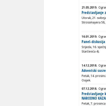
21.05.2019.
Ogran
Predstavljanje
Utorak, 21. svibnj
Strossmayera 58, 
16.01.2019.
Ogran
Panel-diskusij
Srijeda,
16. siječn
Starčevića 4).
14.12.2018.
Ogran
Adventski susre
Petak, 14. prosinc
Osijek.
07.12.2018.
Ogran
Predstavljanje 
NARODNO KAZALI
Petak, 7. prosinca