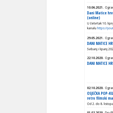
10.06.2021.
Ogran
Dani Matice hrv
(online)
U četvrtak 10. lip
kanalu
https://yo
29.05.2021.
Ogran
DANI MATICE HR
Svibanj i lipanj 20
22.10.2020.
Ogran
DANI MATICE HR
02.10.2020.
Ogran
OSJEČKA POP-KUL
retro filmski m
Od 2. do 8. listop
01.02.2020.
Druž