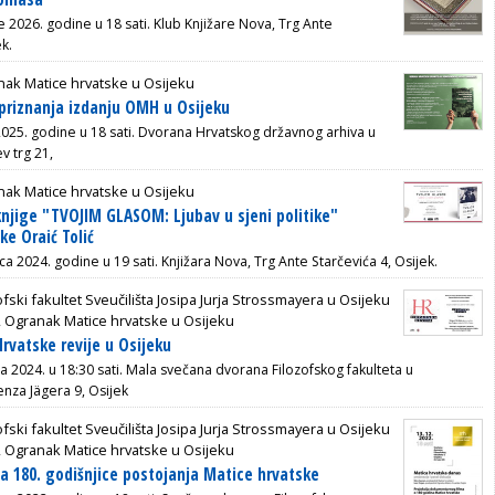
če 2026. godine u 18 sati. Klub Knjižare Nova, Trg Ante
ek.
ak Matice hrvatske u Osijeku
priznanja izdanju OMH u Osijeku
 2025. godine u 18 sati. Dvorana Hrvatskog državnog arhiva u
v trg 21,
ak Matice hrvatske u Osijeku
knjige "TVOJIM GLASOM: Ljubav u sjeni politike"
ke Oraić Tolić
ca 2024. godine u 19 sati. Knjižara Nova, Trg Ante Starčevića 4, Osijek.
ofski fakultet Sveučilišta Josipa Jurja Strossmayera u Osijeku
,
Ogranak Matice hrvatske u Osijeku
Hrvatske revije u Osijeku
ja 2024. u 18:30 sati.
Mala svečana dvorana Filozofskog fakulteta u
enza Jägera 9, Osijek
ofski fakultet Sveučilišta Josipa Jurja Strossmayera u Osijeku
,
Ogranak Matice hrvatske u Osijeku
a 180. godišnjice postojanja Matice hrvatske