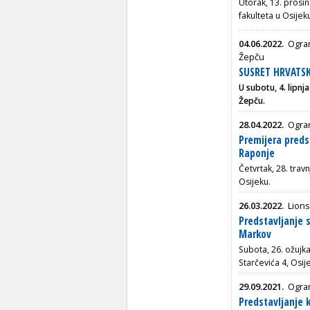
Utorak, 13. prosi
fakulteta u Osijek
04.06.2022.
Ogran
Žepču
SUSRET HRVATS
U subotu, 4. lipn
Žepču.
28.04.2022.
Ogran
Premijera pred
Raponje
Četvrtak, 28. trav
Osijeku.
26.03.2022.
Lions
Predstavljanje 
Markov
Subota, 26. ožujka
Starčevića 4, Osij
29.09.2021.
Ogran
Predstavljanje 