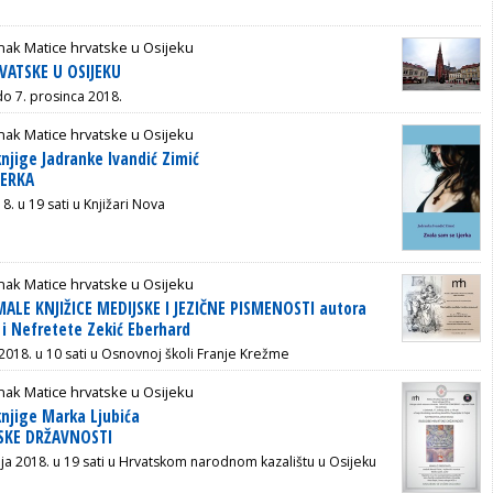
ak Matice hrvatske u Osijeku
VATSKE U OSIJEKU
do 7. prosinca 2018.
ak Matice hrvatske u Osijeku
knjige Jadranke Ivandić Zimić
JERKA
18. u 19 sati u Knjižari Nova
ak Matice hrvatske u Osijeku
MALE KNJIŽICE MEDIJSKE I JEZIČNE PISMENOSTI autora
i Nefretete Zekić Eberhard
 2018. u 10 sati u Osnovnoj školi Franje Krežme
ak Matice hrvatske u Osijeku
knjige Marka Ljubića
SKE DRŽAVNOSTI
nja 2018. u 19 sati u Hrvatskom narodnom kazalištu u Osijeku