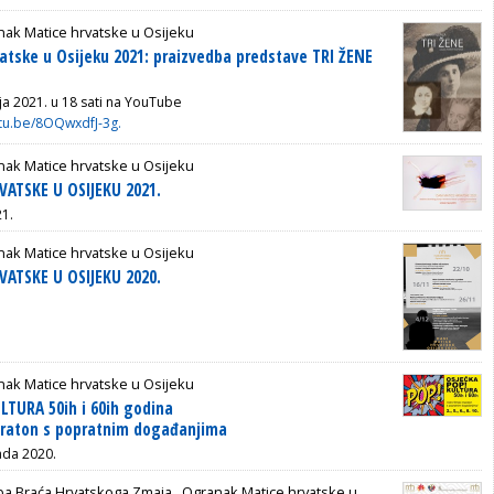
ak Matice hrvatske u Osijeku
atske u Osijeku 2021: praizvedba predstave TRI ŽENE
nja 2021. u 18 sati na YouTube
utu.be/8OQwxdfJ-3g.
ak Matice hrvatske u Osijeku
VATSKE U OSIJEKU 2021.
21.
ak Matice hrvatske u Osijeku
VATSKE U OSIJEKU 2020.
ak Matice hrvatske u Osijeku
TURA 50ih i 60ih godina
araton s popratnim događanjima
ada 2020.
ba Braća Hrvatskoga Zmaja ,
Ogranak Matice hrvatske u