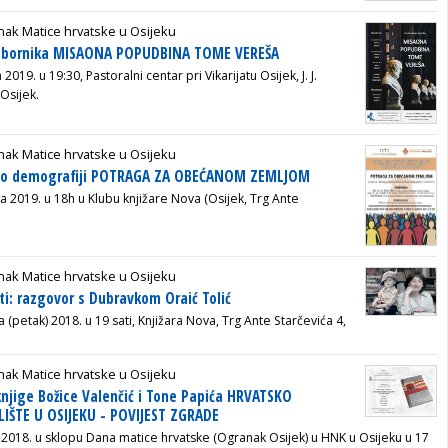
ak Matice hrvatske u Osijeku
 zbornika MISAONA POPUDBINA TOME VEREŠA
a 2019. u 19:30,
Pastoralni centar pri Vikarijatu Osijek,
J. J.
Osijek.
ak Matice hrvatske u Osijeku
a o demografiji POTRAGA ZA OBEĆANOM ZEMLJOM
ja 2019.
u 18h u
Klubu knjižare Nova
(Osijek, Trg Ante
ak Matice hrvatske u Osijeku
ti: razgovor s Dubravkom Oraić Tolić
a (petak) 2018. u 19 sati,
Knjižara Nova,
Trg Ante Starčevića 4,
ak Matice hrvatske u Osijeku
knjige Božice Valenčić i Tone Papića HRVATSKO
ŠTE U OSIJEKU - POVIJEST ZGRADE
 2018.
u sklopu Dana matice hrvatske (Ogranak Osijek) u HNK u Osijeku u 17