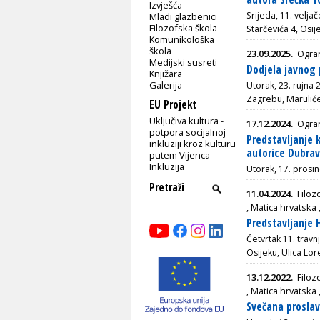
Izvješća
Srijeda, 11. velja
Mladi glazbenici
Filozofska škola
Starčevića 4, Osij
Komunikološka
škola
23.09.2025.
Ogran
Medijski susreti
Dodjela javnog 
Knjižara
Galerija
Utorak, 23. rujna
Zagrebu, Maruliće
EU Projekt
Uključiva kultura -
17.12.2024.
Ogran
potpora socijalnoj
Predstavljanje 
inkluziji kroz kulturu
autorice Dubrav
putem Vijenca
Inkluzija
Utorak, 17. prosin
11.04.2024.
Filoz
, Matica hrvatska 
Predstavljanje 
Četvrtak 11. travn
Osijeku,
Ulica Lor
13.12.2022.
Filoz
, Matica hrvatska 
Svečana proslav