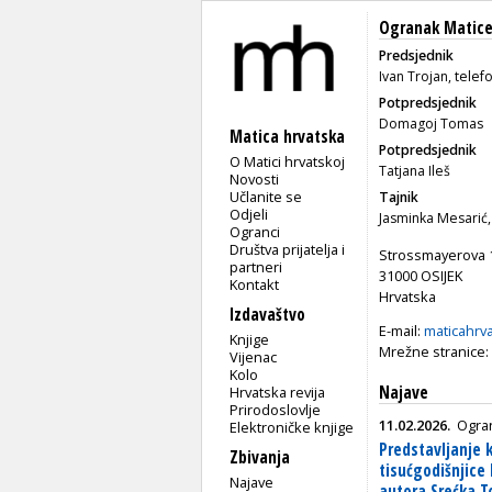
Ogranak Matice
Predsjednik
Ivan Trojan, telef
Potpredsjednik
Domagoj Tomas
Matica hrvatska
Potpredsjednik
O Matici hrvatskoj
Tatjana Ileš
Novosti
Učlanite se
Tajnik
Odjeli
Jasminka Mesarić,
Ogranci
Društva prijatelja i
Strossmayerova 
partneri
31000 OSIJEK
Kontakt
Hrvatska
Izdavaštvo
E-mail:
maticahrv
Knjige
Mrežne stranice:
Vijenac
Kolo
Najave
Hrvatska revija
Prirodoslovlje
11.02.2026.
Ogran
Elektroničke knjige
Predstavljanje 
Zbivanja
tisućgodišnjice
Najave
autora Srećka 