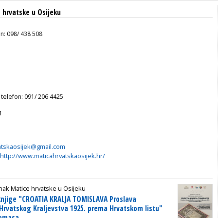
 hrvatske u Osijeku
on: 098/ 438 508
 telefon: 091/ 206 4425
1
atskaosijek@gmail.com
http://www.maticahrvatskaosijek.hr/
ak Matice hrvatske u Osijeku
knjige "CROATIA KRALJA TOMISLAVA Proslava
 Hrvatskog Kraljevstva 1925. prema Hrvatskom listu"
Tomasa