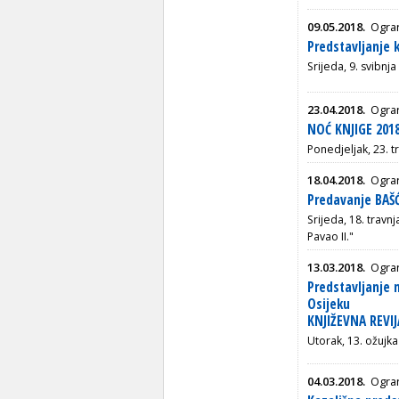
09.05.2018.
Ogran
Predstavljanje 
Srijeda, 9. svibnja
23.04.2018.
Ogran
NOĆ KNJIGE 2018
Ponedjeljak, 23. t
18.04.2018.
Ogran
Predavanje BAŠ
Srijeda, 18. travnj
Pavao II."
13.03.2018.
Ogran
Predstavljanje 
Osijeku
KNJIŽEVNA REVIJA
Utorak, 13. ožujka
04.03.2018.
Ogran