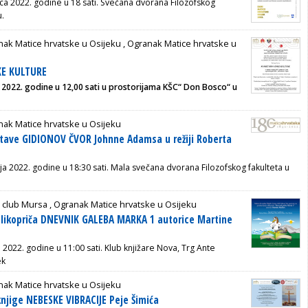
nca 2022. godine u 18 sati. Svečana dvorana Filozofskog
u.
ak Matice hrvatske u Osijeku
,
Ogranak Matice hrvatske u
KE KULTURE
ja 2022. godine u 12,00 sati u prostorijama KŠC“ Don Bosco“ u
ak Matice hrvatske u Osijeku
stave GIDIONOV ČVOR Johnne Adamsa u režiji Roberta
nja 2022. godine u 18:30 sati. Mala svečana dvorana Filozofskog fakulteta u
 club Mursa ,
Ogranak Matice hrvatske u Osijeku
slikopriča DNEVNIK GALEBA MARKA 1 autorice Martine
 2022. godine u 11:00 sati. Klub knjižare Nova, Trg Ante
ek
ak Matice hrvatske u Osijeku
knjige NEBESKE VIBRACIJE Peje Šimića