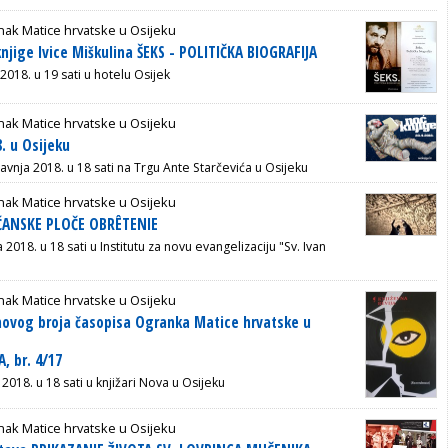
ak Matice hrvatske u Osijeku
knjige Ivice Miškulina ŠEKS - POLITIČKA BIOGRAFIJA
 2018. u 19 sati u hotelu Osijek
ak Matice hrvatske u Osijeku
. u Osijeku
ravnja 2018. u 18 sati na Trgu Ante Starčevića u Osijeku
ak Matice hrvatske u Osijeku
ĆANSKE PLOČE OBRÊTENIE
a 2018. u 18 sati u Institutu za novu evangelizaciju "Sv. Ivan
ak Matice hrvatske u Osijeku
novog broja časopisa Ogranka Matice hrvatske u
, br. 4/17
 2018. u 18 sati u knjižari Nova u Osijeku
ak Matice hrvatske u Osijeku