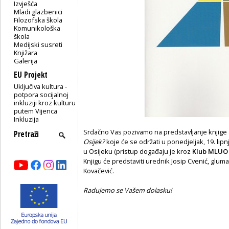
Izvješća
Mladi glazbenici
Filozofska škola
Komunikološka
škola
Medijski susreti
Knjižara
Galerija
EU Projekt
Uključiva kultura -
potpora socijalnoj
inkluziji kroz kulturu
putem Vijenca
Inkluzija
Srdačno Vas pozivamo na predstavljanje knjige 
Osijek?
koje će se održati u ponedjeljak, 19. lipn
u Osijeku (pristup događaju je kroz
Klub MLUO
Knjigu će predstaviti urednik Josip Cvenić, glumac
Kovačević.
Radujemo se Vašem dolasku!