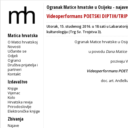
Ogranak Matice hrvatske u Osijeku
-
najave
Videoperformans POETSKI DIPTIH/TRIP
Utorak, 15. studenog 2016. u 18 sati u Labaratori
kulturologiju (Trg Sv. Trojstva 3).
Matica hrvatska
Ogranak Matice hrvatske u Osije
O Matici hrvatskoj
Novosti
Učlanite se
u povodu
Dana Matice 
Odjeli
Ogranci
pozivaju 
Društva prijatelja i
partneri
Videoperformans POETS
Kontakt
doc. art. Anđelk
Izdavaštvo
Knjige
Vijenac
Kolo
Hrvatska revija
Prirodoslovlje
Elektroničke knjige
Zbivanja
Najave