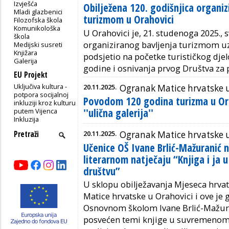
Izvješća
Obilježena 120. godišnjica organiz
Mladi glazbenici
turizmom u Orahovici
Filozofska škola
Komunikološka
U Orahovici je, 21. studenoga 2025., 
škola
organiziranog bavljenja turizmom uz
Medijski susreti
Knjižara
podsjetio na početke turističkog dje
Galerija
godine i osnivanja prvog Društva za 
EU Projekt
Uključiva kultura -
20.11.2025.
Ogranak Matice hrvatske 
potpora socijalnoj
Povodom 120 godina turizma u Ora
inkluziji kroz kulturu
''ulična galerija''
putem Vijenca
Inkluzija
20.11.2025.
Ogranak Matice hrvatske 
Učenice OŠ Ivane Brlić-Mažuranić 
literarnom natječaju “Knjiga i ja
društvu”
U sklopu obilježavanja Mjeseca hrva
Matice hrvatske u Orahovici i ove je
Osnovnom školom Ivane Brlić-Mažuran
posvećen temi knjige u suvremenom 