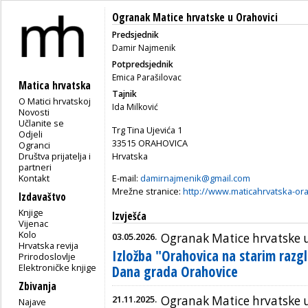
Ogranak Matice hrvatske u Orahovici
Predsjednik
Damir Najmenik
Potpredsjednik
Emica Parašilovac
Matica hrvatska
Tajnik
O Matici hrvatskoj
Ida Milković
Novosti
Učlanite se
Trg Tina Ujevića 1
Odjeli
33515 ORAHOVICA
Ogranci
Društva prijatelja i
Hrvatska
partneri
Kontakt
E-mail:
damirnajmenik@gmail.com
Mrežne stranice:
http://www.maticahrvatska-ora
Izdavaštvo
Knjige
Izvješća
Vijenac
Kolo
03.05.2026.
Ogranak Matice hrvatske 
Hrvatska revija
Izložba "Orahovica na starim razg
Prirodoslovlje
Elektroničke knjige
Dana grada Orahovice
Zbivanja
21.11.2025.
Ogranak Matice hrvatske 
Najave