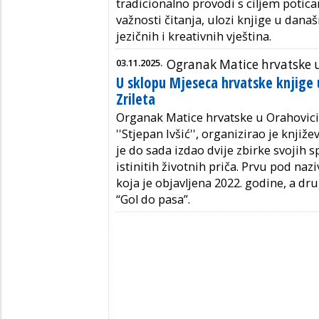
tradicionalno provodi s ciljem potica
važnosti čitanja, ulozi knjige u dana
jezičnih i kreativnih vještina.
03.11.2025.
Ogranak Matice hrvatske 
U sklopu Mjeseca hrvatske knjige 
Zrileta
Organak Matice hrvatske u Orahovici
''Stjepan Ivšić'', organizirao je knjiž
je do sada izdao dvije zbirke svojih sp
istinitih životnih priča. Prvu pod na
koja je objavljena 2022. godine, a d
“Gol do pasa”.