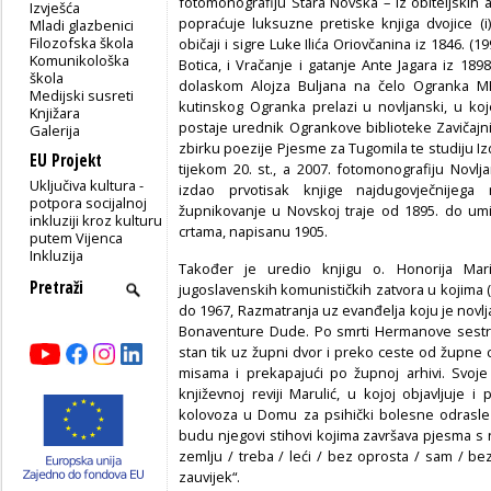
fotomonografiju Stara Novska – iz obiteljskih
Izvješća
popraćuje luksuzne pretiske knjiga dvojice (i
Mladi glazbenici
Filozofska škola
običaji i sigre Luke Ilića Oriovčanina iz 1846. (1
Komunikološka
Botica, i Vračanje i gatanje Ante Jagara iz 18
škola
dolaskom Alojza Buljana na čelo Ogranka MH
Medijski susreti
kutinskog Ogranka prelazi u novljanski, u koj
Knjižara
postaje urednik Ogrankove biblioteke Zavičajn
Galerija
zbirku poezije Pjesme za Tugomila te studiju I
EU Projekt
tijekom 20. st., a 2007. fotomonografiju Novl
Uključiva kultura -
izdao prvotisak knjige najdugovječnijega 
potpora socijalnoj
župnikovanje u Novskoj traje od 1895. do umi
inkluziji kroz kulturu
crtama, napisanu 1905.
putem Vijenca
Inkluzija
Također je uredio knjigu o. Honorija Mari
jugoslavenskih komunističkih zatvora u kojima (
do 1967, Razmatranja uz evanđelja koju je novl
Bonaventure Dude. Po smrti Hermanove sestre 
stan tik uz župni dvor i preko ceste od župne cr
misama i prekapajući po župnoj arhivi. Svoje
književnoj reviji Marulić, u kojoj objavljuje 
kolovoza u Domu za psihički bolesne odrasle
budu njegovi stihovi kojima završava pjesma s 
zemlju / treba / leći / bez oprosta / sam / bez
zauvijek“.