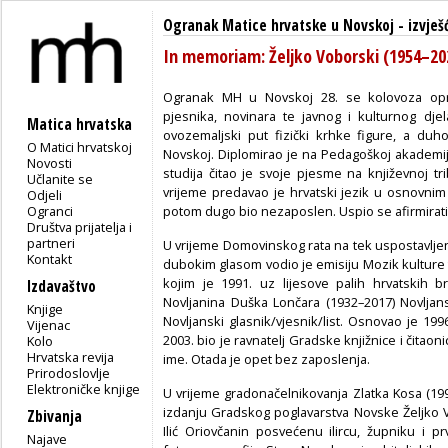
Ogranak Matice hrvatske u Novskoj
-
izvješ
In memoriam: Željko Voborski (1954–20
Ogranak MH u Novskoj 28. se kolovoza opros
pjesnika, novinara te javnog i kulturnog dje
Matica hrvatska
ovozemaljski put fizički krhke figure, a du
O Matici hrvatskoj
Novskoj. Diplomirao je na Pedagoškoj akademiji
Novosti
studija čitao je svoje pjesme na književnoj tr
Učlanite se
vrijeme predavao je hrvatski jezik u osnovni
Odjeli
Ogranci
potom dugo bio nezaposlen. Uspio se afirmirati
Društva prijatelja i
partneri
U vrijeme Domovinskog rata na tek uspostavljen
Kontakt
dubokim glasom vodio je emisiju Mozik kulture 
kojim je 1991. uz lijesove palih hrvatskih b
Izdavaštvo
Novljanina Duška Lončara (1932–2017) Novljans
Knjige
Novljanski glasnik/vjesnik/list. Osnovao je 19
Vijenac
2003. bio je ravnatelj Gradske knjižnice i čitaoni
Kolo
Hrvatska revija
ime. Otada je opet bez zaposlenja.
Prirodoslovlje
Elektroničke knjige
U vrijeme gradonačelnikovanja Zlatka Kosa (1
izdanju Gradskog poglavarstva Novske Željko V
Zbivanja
Ilić Oriovčanin posvećenu ilircu, župniku i
Najave