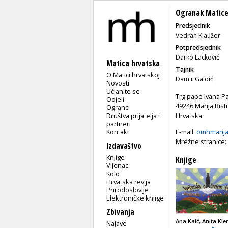
Ogranak Matice 
Predsjednik
Vedran Klaužer
Potpredsjednik
Darko Lacković
Matica hrvatska
Tajnik
O Matici hrvatskoj
Damir Galoić
Novosti
Učlanite se
Trg pape Ivana Pav
Odjeli
49246 Marija Bistr
Ogranci
Društva prijatelja i
Hrvatska
partneri
Kontakt
E-mail:
omhmarija
Mrežne stranice:
Izdavaštvo
Knjige
Knjige
Vijenac
Kolo
Hrvatska revija
Prirodoslovlje
Elektroničke knjige
Zbivanja
Ana Kaić, Anita Kl
Najave