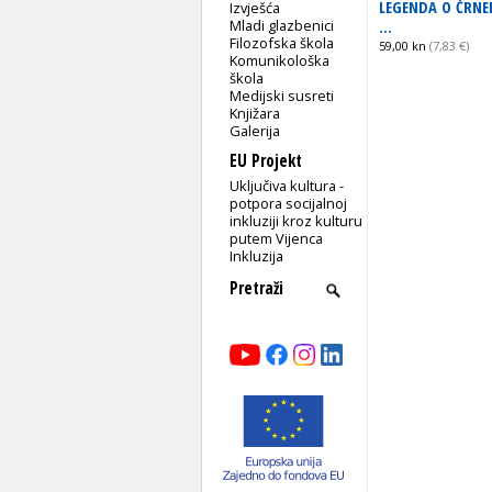
LEGENDA O ČRN
Izvješća
...
Mladi glazbenici
Filozofska škola
59,00 kn
(7,83 €)
Komunikološka
škola
Medijski susreti
Knjižara
Galerija
EU Projekt
Uključiva kultura -
potpora socijalnoj
inkluziji kroz kulturu
putem Vijenca
Inkluzija