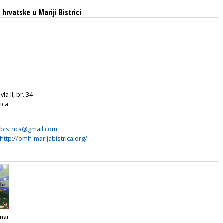
hrvatske u Mariji Bistrici
la II, br. 34
ica
bistrica@gmail.com
http://omh-marijabistrica.org/
emar