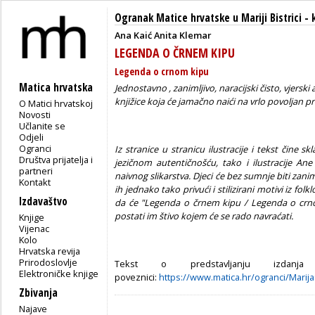
Ogranak Matice hrvatske u Mariji Bistrici
-
Ana Kaić
Anita Klemar
LEGENDA O ČRNEM KIPU
Legenda o crnom kipu
Matica hrvatska
Jednostavno , zanimljivo, naracijski čisto, vjerski
knjižice koja će jamačno naići na vrlo povoljan pri
O Matici hrvatskoj
Novosti
Učlanite se
Odjeli
Ogranci
Iz stranice u stranicu ilustracije i tekst čine sk
Društva prijatelja i
jezičnom autentičnošću, tako i ilustracije An
partneri
naivnog slikarstva. Djeci će bez sumnje biti zanimlj
Kontakt
ih jednako tako privući i stilizirani motivi iz fo
Izdavaštvo
da će "Legenda o črnem kipu / Legenda o crno
postati im štivo kojem će se rado navraćati.
Knjige
Vijenac
Kolo
Hrvatska revija
Prirodoslovlje
Tekst o predstavljanju izdanj
Elektroničke knjige
poveznici:
https://www.matica.hr/ogranci/Marija
Zbivanja
Najave