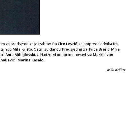
um za predsjednika je izabran fra
Ćiro Lovrić
, za potpredsjednika fra
a tajnicu
Mila Krišto
. Ostali su članovi Predsjedništva:
Ivica Brešić
,
Mira
ac, Ante Mihajlovski
. U Nadzorni odbor imenovani su:
Marko Ivan
ihaljević i Marina Kasalo
.
Mila Krišto