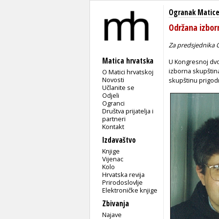
Ogranak Matice
Održana izbor
Za predsjednika O
Matica hrvatska
U Kongresnoj dvo
izborna skupština
O Matici hrvatskoj
Novosti
skupštinu prigod
Učlanite se
Odjeli
Ogranci
Društva prijatelja i
partneri
Kontakt
Izdavaštvo
Knjige
Vijenac
Kolo
Hrvatska revija
Prirodoslovlje
Elektroničke knjige
Zbivanja
Najave