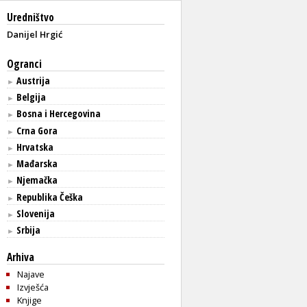
Uredništvo
Danijel Hrgić
Ogranci
Austrija
►
Belgija
►
Bosna i Hercegovina
►
Crna Gora
►
Hrvatska
►
Mađarska
►
Njemačka
►
Republika Češka
►
Slovenija
►
Srbija
►
Arhiva
Najave
Izvješća
Knjige