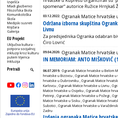
hrvatske u Kupresu organizirali su p
Izvješća
spomenar" autorice Ružice Hrnjkaš Ž
Mladi glazbenici
Filozofska škola
Komunikološka
03.12.2022.
Ogranak Matice hrvatske 
škola
Održana izborna skupština Ogrank
Medijski susreti
Knjižara
Livnu
Galerija
Za predsjednika Ogranka odabran biv
EU Projekt
Ćiro Lovrić
Uključiva kultura -
potpora socijalnoj
09.04.2020.
Ogranak Matice hrvatske 
inkluziji kroz kulturu
putem Vijenca
IN MEMORIAM: ANTO MIŠKOVIĆ (1
Inkluzija
06.07.2019.
Ogranak Matice hrvatske u Belom M
hrvatske u Bizovcu
,
Ogranak Matice hrvatske u
hrvatske u Dubrovniku
,
Ogranak Matice hrvatsk
Karlovcu
,
Ogranak Matice hrvatske u Livnu
,
Ogr
Matice hrvatske u Osijeku
,
Ogranak Matice hrva
Petrinji
,
Ogranak Matice hrvatske u Požegi
,
Ogr
Matice hrvatske u Sisku
,
Ogranak Matice hrvats
Subotici
,
Ogranak Matice hrvatske u Varaždins
Zadru
Izdanja ogranaka Matice hrvatske