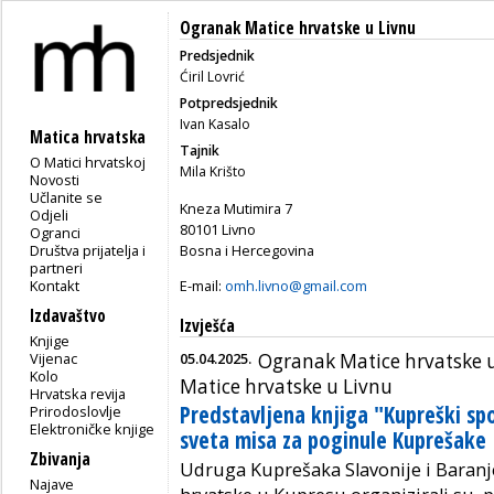
Ogranak Matice hrvatske u Livnu
Predsjednik
Ćiril Lovrić
Potpredsjednik
Ivan Kasalo
Matica hrvatska
Tajnik
O Matici hrvatskoj
Mila Krišto
Novosti
Učlanite se
Kneza Mutimira 7
Odjeli
80101 Livno
Ogranci
Društva prijatelja i
Bosna i Hercegovina
partneri
Kontakt
E-mail:
omh.livno@gmail.com
Izdavaštvo
Izvješća
Knjige
Vijenac
05.04.2025.
Ogranak Matice hrvatske 
Kolo
Matice hrvatske u Livnu
Hrvatska revija
Predstavljena knjiga "Kupreški s
Prirodoslovlje
Elektroničke knjige
sveta misa za poginule Kuprešake
Zbivanja
Udruga Kuprešaka Slavonije i Baran
Najave