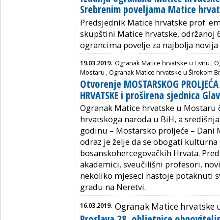
Srebrenim poveljama Matice hrva
Predsjednik Matice hrvatske prof. em
skupštini Matice hrvatske, održanoj 6.
ograncima povelje za najbolja novija 
19.03.2019.
Ogranak Matice hrvatske u Livnu
,
O
Mostaru
,
Ogranak Matice hrvatske u Širokom Br
Otvorenje MOSTARSKOG PROLJEĆA
HRVATSKE i proširena sjednica Gl
Ogranak Matice hrvatske u Mostaru č
hrvatskoga naroda u BiH, a središnja 
godinu – Mostarsko proljeće – Dani 
odraz je želje da se obogati kulturna
bosanskohercegovačkih Hrvata. Pr
akademici, sveučilišni profesori, novi
nekoliko mjeseci nastoje potaknuti s
gradu na Neretvi.
16.03.2019.
Ogranak Matice hrvatske 
Proslava 28. obljetnice obnovitel