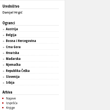
Uredništvo
Danijel Hrgić
Ogranci
Austrija
►
Belgija
►
Bosna i Hercegovina
►
Crna Gora
►
Hrvatska
►
Mađarska
►
Njemačka
►
Republika Češka
►
Slovenija
►
Srbija
►
Arhiva
Najave
Izvješća
Knjige