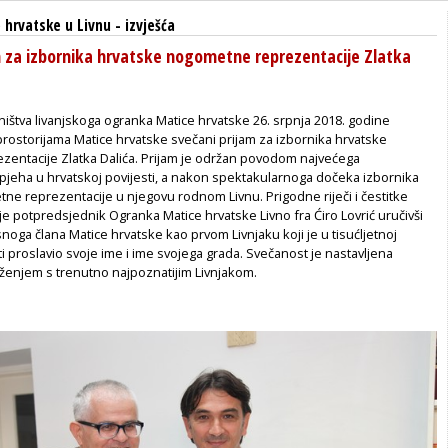
 hrvatske u Livnu
-
izvješća
m za izbornika hrvatske nogometne reprezentacije Zlatka
ištva livanjskoga ogranka Matice hrvatske 26. srpnja 2018. godine
 prostorijama Matice hrvatske svečani prijam za izbornika hrvatske
entacije Zlatka Dalića. Prijam je održan povodom najvećega
eha u hrvatskoj povijesti, a nakon spektakularnoga dočeka izbornika
ne reprezentacije u njegovu rodnom Livnu. Prigodne riječi i čestitke
je potpredsjednik Ogranka Matice hrvatske Livno fra Ćiro Lovrić uručivši
oga člana Matice hrvatske kao prvom Livnjaku koji je u tisućljetnoj
sti proslavio svoje ime i ime svojega grada. Svečanost je nastavljena
ženjem s trenutno najpoznatijim Livnjakom.