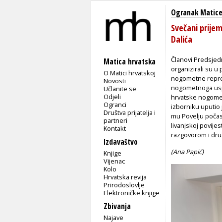
Ogranak Matice
Svečani prije
Dalića
Članovi Predsjedn
Matica hrvatska
organizirali su u
O Matici hrvatskoj
nogometne reprez
Novosti
nogometnoga uspj
Učlanite se
Odjeli
hrvatske nogomet
Ogranci
izborniku uputio 
Društva prijatelja i
mu Povelju počasn
partneri
livanjskoj povije
Kontakt
razgovorom i dru
Izdavaštvo
(Ana Papić)
Knjige
Vijenac
Kolo
Hrvatska revija
Prirodoslovlje
Elektroničke knjige
Zbivanja
Najave