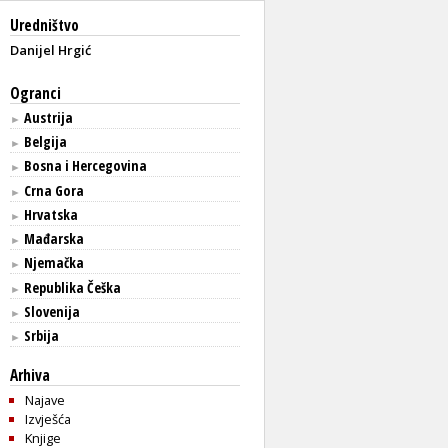
Uredništvo
Danijel Hrgić
Ogranci
Austrija
►
Belgija
►
Bosna i Hercegovina
►
Crna Gora
►
Hrvatska
►
Mađarska
►
Njemačka
►
Republika Češka
►
Slovenija
►
Srbija
►
Arhiva
Najave
Izvješća
Knjige