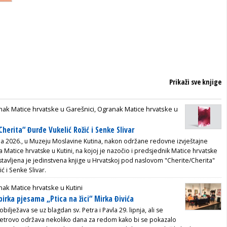
Prikaži sve knjige
ak Matice hrvatske u Garešnici, Ogranak Matice hrvatske u
herita“ Đurđe Vukelić Rožić i Senke Slivar
nja 2026., u Muzeju Moslavine Kutina, nakon održane redovne izvještajne
Matice hrvatske u Kutini, na kojoj je nazočio i predsjednik Matice hrvatske
tavljena je jedinstvena knjige u Hrvatskoj pod naslovom "Cherite/Cherita"
ć i Senke Slivar.
ak Matice hrvatske u Kutini
birka pjesama „Ptica na žici“ Mirka Đivića
bilježava se uz blagdan sv. Petra i Pavla 29. lipnja, ali se
i Petrovo održava nekoliko dana za redom kako bi se pokazalo