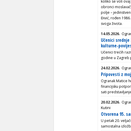
koliko se voli ova
obronci moslavačke
polje – jedinstven
Đivić, rođen 1986.
svoga života.
14.05.2026.
Ogran
Učenici srednje 
kulturne-povijes
Učenici trećih raz
godine u Zagreb 
24.02.2026.
Ogran
Pripovesti z mo
Ogranak Matice hr
financijsku potpo
sati predstavljan
20.02.2026.
Ogran
Kutini
Otvorena 95. sa
U petak 20. veljač
samostalna izložba