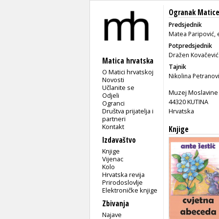
Ogranak Matice 
Predsjednik
Matea Paripović, 
Potpredsjednik
Dražen Kovačević
Matica hrvatska
Tajnik
O Matici hrvatskoj
Nikolina Petranov
Novosti
Učlanite se
Muzej Moslavine 
Odjeli
44320 KUTINA
Ogranci
Društva prijatelja i
Hrvatska
partneri
Kontakt
Knjige
Izdavaštvo
Knjige
Vijenac
Kolo
Hrvatska revija
Prirodoslovlje
Elektroničke knjige
Zbivanja
Najave