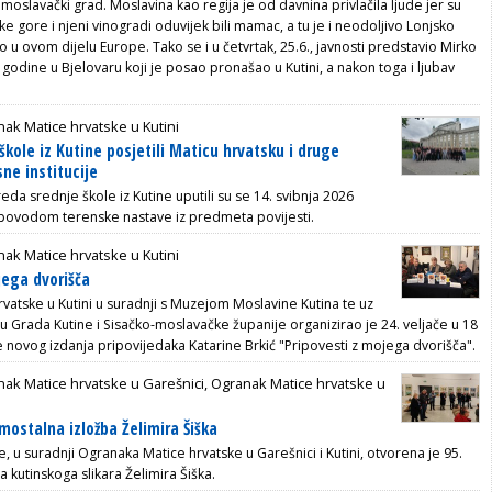
j moslavački grad. Moslavina kao regija je od davnina privlačila ljude jer su
 gore i njeni vinogradi oduvijek bili mamac, a tu je i neodoljivo Lonjsko
o u ovom dijelu Europe. Tako se i u četvrtak, 25.6., javnosti predstavio Mirko
 godine u Bjelovaru koji je posao pronašao u Kutini, a nakon toga i ljubav
ak Matice hrvatske u Kutini
škole iz Kutine posjetili Maticu hrvatsku i druge
ne institucije
reda srednje škole iz Kutine uputili su se 14. svibnja 2026
povodom terenske nastave iz predmeta povijesti.
ak Matice hrvatske u Kutini
jega dvorišča
vatske u Kutini u suradnji s Muzejom Moslavine Kutina te uz
ru Grada Kutine i Sisačko-moslavačke županije organizirao je 24. veljače u 18
je novog izdanja pripovijedaka Katarine Brkić "Pripovesti z mojega dvorišča".
ak Matice hrvatske u Garešnici, Ogranak Matice hrvatske u
mostalna izložba Želimira Šiška
e, u suradnji Ogranaka Matice hrvatske u Garešnici i Kutini, otvorena je 95.
 kutinskoga slikara Želimira Šiška.