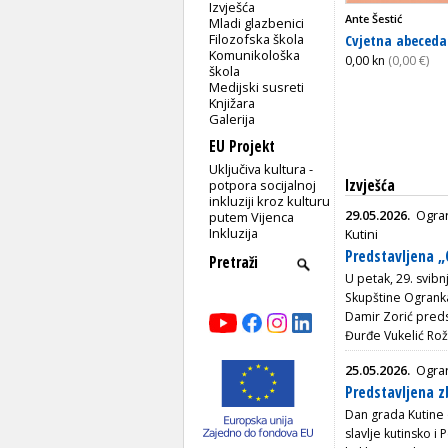
Izvješća
Ante Šestić
Mladi glazbenici
Cvjetna abeceda
Filozofska škola
Komunikološka
0,00 kn
(0,00 €)
škola
Medijski susreti
Knjižara
Galerija
EU Projekt
Uključiva kultura -
Izvješća
potpora socijalnoj
inkluziji kroz kulturu
29.05.2026.
Ogran
putem Vijenca
Inkluzija
Kutini
Predstavljena „C
U petak, 29. svib
Skupštine Ogranka 
Damir Zorić preds
Đurđe Vukelić Roži
25.05.2026.
Ogran
Predstavljena z
Dan grada Kutine o
slavlje kutinsko 