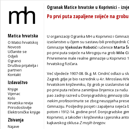
Ogranak Matice hrvatske u Koprivnici
-
izvj
Po prvi puta zapaljene svijeće na grobu
Matica hrvatska
U organizaciji Ogranka MH u Koprivnici i Gimnazij
izaslanstvo u čijem su sastavu bili predsjednik 
O Matici hrvatskoj
Novosti
Gimnazije
Vjekoslav Robotić
i učenice
Marta Š
Učlanite se
po prvi puta svijeće na Mirogoju na grob
Mile C
Odjeli
Privremene male realne gimnazije u Koprivnici 1
Ogranci
hrvatskog fizičara.
Društva prijatelja i
partneri
Već sljedeće 1907-08. šk.g. M. Cindrić odlazi u
Kontakt
Zagreb gdje je bio razrednik u 4.r. Miroslavu Kr
Izdavaštvo
hrvatskom književniku, čiji grob je izaslanstvo t
Knjige
po prvi puta rečena zanimljiva činjenica za našu 
Vijenac
pao zadnji razred u Donjogradskoj gimnaziji (
Kolo
nekim profesorima
te se zbog neuspjeha presel
Hrvatska revija
Gimnaziju. Posljednji posjet i zapaljena svijeća 
Prirodoslovlje
potom i 1912-14. godine prof. Donjogradske gimna
Elektroničke knjige
Koprivnici, a također i književnika i pjesnika an
Zbivanja
kajkavskog ciklusa
Z mojih bregov
.
Najave