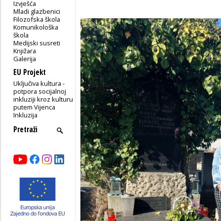
Izvješća
Mladi glazbenici
Filozofska škola
Komunikološka
škola
Medijski susreti
Knjižara
Galerija
EU Projekt
Uključiva kultura -
potpora socijalnoj
inkluziji kroz kulturu
putem Vijenca
Inkluzija