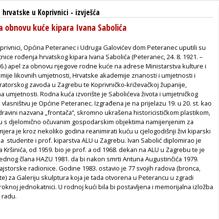
hrvatske u Koprivnici
-
izvješća
a obnovu kuće kipara Ivana Sabolića
rivnici, Općina Peteranec i Udruga Galovićev dom Peteranec uputili su
tnice rođenja hrvatskog kipara Ivana Sabolića (Peteranec, 24. 8. 1921. –
86.) apel za obnovu njegove rodne kuće na adrese Ministarstva kulture i
ije likovnih umjetnosti, Hrvatske akademije znanosti i umjetnosti i
ratorskog zavoda u Zagrebu te Koprivničko-križevačkoj županije,
 umjetnosti. Rodna kuća izvorište je Sabolićeva života i umjetničkog
 vlasništvu je Općine Peteranec. Izgrađena je na prijelazu 19. u 20. st. kao
ravini nazvana „frontača“, skromno ukrašena historicističkom plastikom,
tu s djelomično očuvanim gospodarskim objektima namijenjenim za
mjera je kroz nekoliko godina reanimirati kuću u cjelogodišnji živi kiparski
za studente i prof. kiparstva ALU u Zagrebu. Ivan Sabolić diplomirao je
na Kršinića, od 1959. bio je prof. a od 1968. dekan na ALU u Zagrebu te je
rednog člana HAZU 1981. da bi nakon smrti Antuna Augustinčića 1979.
ajstorske radionice. Godine 1983. ostavio je 77 svojih radova (bronca,
ete) za Galeriju skulptura koja je tada otvorena u Peterancu u zgradi
roknoj jednokatnici. U rodnoj kući bila bi postavljena i memorijalna izložba
 radu.