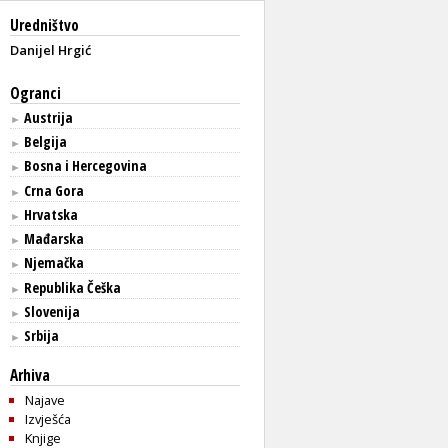
Uredništvo
Danijel Hrgić
Ogranci
Austrija
►
Belgija
►
Bosna i Hercegovina
►
Crna Gora
►
Hrvatska
►
Mađarska
►
Njemačka
►
Republika Češka
►
Slovenija
►
Srbija
►
Arhiva
Najave
Izvješća
Knjige