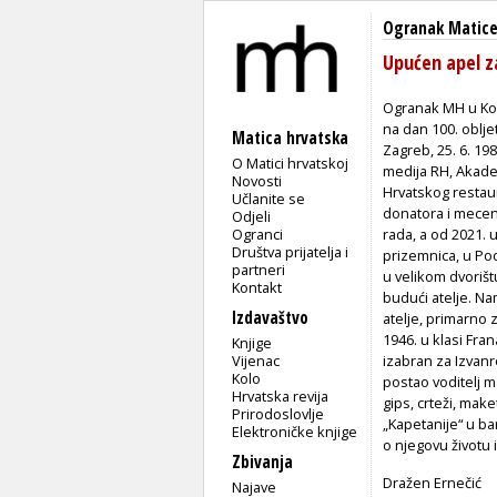
Ogranak Matice 
Upućen apel z
Ogranak MH u Kop
na dan 100. oblje
Matica hrvatska
Zagreb, 25. 6. 19
O Matici hrvatskoj
medija RH, Akadem
Novosti
Hrvatskog restau
Učlanite se
donatora i mecena
Odjeli
Ogranci
rada, a od 2021. u
Društva prijatelja i
prizemnica, u Pod
partneri
u velikom dvoriš
Kontakt
budući atelje. Na
Izdavaštvo
atelje, primarno 
1946. u klasi Fra
Knjige
Vijenac
izabran za Izvan
Kolo
postao voditelj m
Hrvatska revija
gips, crteži, mak
Prirodoslovlje
„Kapetanije“ u ba
Elektroničke knjige
o njegovu životu i
Zbivanja
Dražen Ernečić
Najave