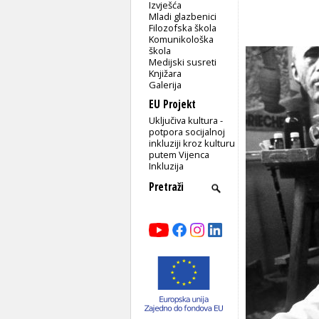
Izvješća
Mladi glazbenici
Filozofska škola
Komunikološka
škola
Medijski susreti
Knjižara
Galerija
EU Projekt
Uključiva kultura -
potpora socijalnoj
inkluziji kroz kulturu
putem Vijenca
Inkluzija