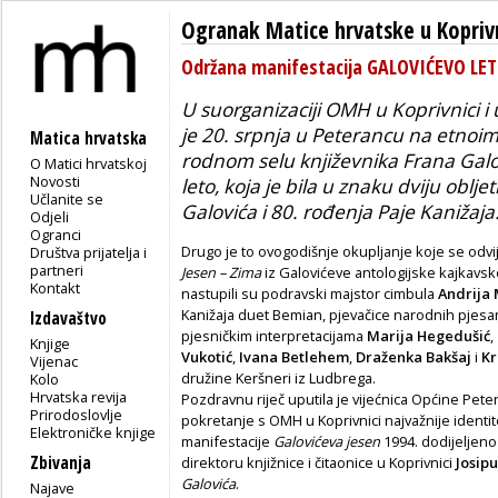
Ogranak Matice hrvatske u Koprivn
Održana manifestacija GALOVIĆEVO LE
U suorganizaciji OMH u Koprivnici 
je 20. srpnja u Peterancu na etnoim
Matica hrvatska
rodnom selu književnika Frana Galo
O Matici hrvatskoj
Novosti
leto, koja je bila u znaku dviju oblj
Učlanite se
Galovića i 80. rođenja Paje Kanižaja
Odjeli
Ogranci
Drugo je to ovogodišnje okupljanje koje se odv
Društva prijatelja i
partneri
Jesen – Zima
iz Galovićeve antologijske kajkavs
Kontakt
nastupili su podravski majstor cimbula
Andrija
Kanižaja duet Bemian, pjevačice narodnih pjes
Izdavaštvo
pjesničkim interpretacijama
Marija Hegedušić
,
Knjige
Vukotić
,
Ivana Betlehem
,
Draženka Bakšaj
i
Kr
Vijenac
družine Keršneri iz Ludbrega.
Kolo
Hrvatska revija
Pozdravnu riječ uputila je vijećnica Općine Pet
Prirodoslovlje
pokretanje s OMH u Koprivnici najvažnije identit
Elektroničke knjige
manifestacije
Galovićeva jesen
1994. dodijeljen
Zbivanja
direktoru knjižnice i čitaonice u Koprivnici
Josip
Galovića
.
Najave