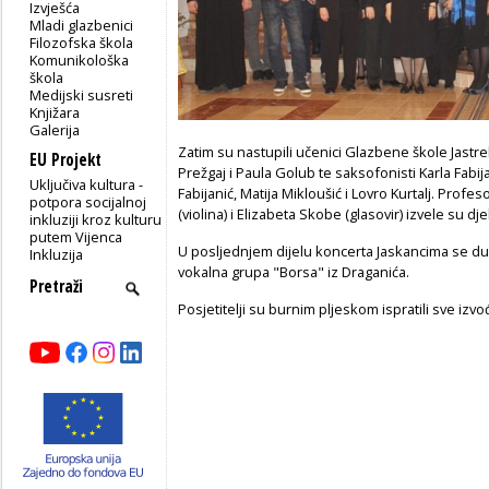
Izvješća
Mladi glazbenici
Filozofska škola
Komunikološka
škola
Medijski susreti
Knjižara
Galerija
Zatim su nastupili učenici Glazbene škole Jastreb
EU Projekt
Prežgaj i Paula Golub te saksofonisti Karla Fabij
Uključiva kultura -
Fabijanić, Matija Mikloušić i Lovro Kurtalj. Prof
potpora socijalnoj
(violina) i Elizabeta Skobe (glasovir) izvele su dj
inkluziji kroz kulturu
putem Vijenca
U posljednjem dijelu koncerta Jaskancima se d
Inkluzija
vokalna grupa "Borsa" iz Draganića.
Posjetitelji su burnim pljeskom ispratili sve izvo