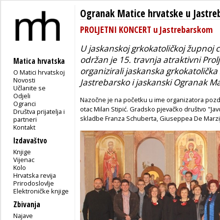
Ogranak Matice hrvatske u Jastr
PROLJETNI KONCERT u Jastrebarskom
U jaskanskoj grkokatoličkoj župnoj
održan je 15. travnja atraktivni
Prol
Matica hrvatska
organizirali jaskanska grkokatoličk
O Matici hrvatskoj
Novosti
Jastrebarsko i jaskanski Ogranak Ma
Učlanite se
Odjeli
Nazočne je na početku u ime organizatora pozdra
Ogranci
otac Milan Stipić. Gradsko pjevačko društvo "Jav
Društva prijatelja i
skladbe Franza Schuberta, Giuseppea De Marzij
partneri
Kontakt
Izdavaštvo
Knjige
Vijenac
Kolo
Hrvatska revija
Prirodoslovlje
Elektroničke knjige
Zbivanja
Najave