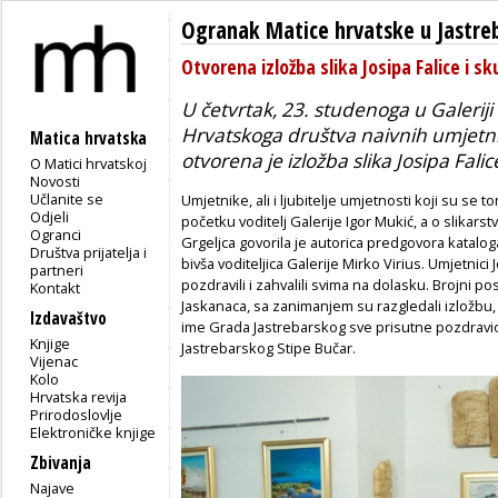
Ogranak Matice hrvatske u Jastr
Otvorena izložba slika Josipa Falice i s
U četvrtak, 23. studenoga u Galeriji
Hrvatskoga društva naivnih umjetnik
Matica hrvatska
otvorena je izložba slika Josipa Falic
O Matici hrvatskoj
Novosti
Učlanite se
Umjetnike, ali i ljubitelje umjetnosti koji su se t
Odjeli
početku voditelj Galerije Igor Mukić, a o slikarst
Ogranci
Grgeljca govorila je autorica predgovora kataloga
Društva prijatelja i
bivša voditeljica Galerije Mirko Virius. Umjetnici
partneri
pozdravili i zahvalili svima na dolasku. Brojni po
Kontakt
Jaskanaca, sa zanimanjem su razgledali izložbu, 
Izdavaštvo
ime Grada Jastrebarskog sve prisutne pozdravi
Knjige
Jastrebarskog Stipe Bučar.
Vijenac
Kolo
Hrvatska revija
Prirodoslovlje
Elektroničke knjige
Zbivanja
Najave