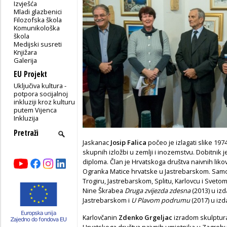
Izvješća
Mladi glazbenici
Filozofska škola
Komunikološka
škola
Medijski susreti
Knjižara
Galerija
EU Projekt
Uključiva kultura -
potpora socijalnoj
inkluziji kroz kulturu
putem Vijenca
Inkluzija
Jaskanac
Josip Falica
počeo je izlagati slike 197
skupnih izložbi u zemlji i inozemstvu. Dobitnik j
diploma. Član je Hrvatskoga društva naivnih lik
Ogranka Matice hrvatske u Jastrebarskom. Samost
Trogiru, Jastrebarskom, Splitu, Karlovcu i Svetom
Nine Škrabea
Druga zvijezda zdesna
(2013) u iz
Jastrebarskom i
U Plavom podrumu
(2017) u izd
Karlovčanin
Zdenko Grgeljac
izradom skulptura 
Hrvatskoga društva naivnih umjetnika u Zagrebu,