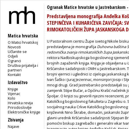
Ogranak Matice hrvatske u Jastrebarskom
Predstavljena monografija Anđelka K
STEPINČEVA I KUHARIĆEVA ZAVIČAJA: S
RIMOKATOLIČKIH ŽUPA JASKANSKOGA 
Matica hrvatska
U Pastoralnom centru Župe svetog Nikole bisku
O Matici hrvatskoj
predstavljena je monografija
Duhovna baština St
Novosti
Učlanite se
redovnička zvanja rimokatoličkih župa Jaskans
Odjeli
rektora Nadbiskupskoga bogoslovnog sjemeništ
Ogranci
brojnih zapaženih knjiga. Knjiga je objavljena u
Društva prijatelja i
Kršćanske sadašnjosti i OMH u Jastrebarskom. 
partneri
brojni vjernici i uglednici iz cijeloga jaskanskog
Kontakt
Ivan Šaško i Juraj Jezerinac, monsinjori Josip i Stj
Izdavaštvo
mnogi drugi. Grad Jastrebarsko predstavljali su
Knjige
zamjenik Stipe Bučar, a Općinu Krašić načelnik Jo
Vijenac
Špoljar. O knjizi su govorili njezini recenzenti, 
Kolo
Katoličkog bogoslovnog fakulteta u Zagrebu o. S
Hrvatska revija
socijalnog nauka Crkve Katoličkog bogoslovnog 
Prirodoslovlje
Elektroničke knjige
književnik Nino Škrabe, domaćin, jaskanski župn
glavni urednik Kršćanske sadašnjosti Stjepan Bre
Zbivanja
pomoćni biskup zagrebački i generalni vikar Ivan
Najave
Jezerinac te autor knjige Anđelko Košćak. Knjiga