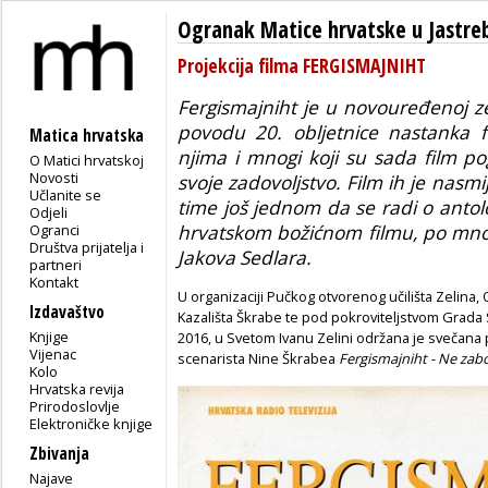
Ogranak Matice hrvatske u Jastr
Projekcija filma FERGISMAJNIHT
Fergismajniht
je u novouređenoj ze
povodu 20. obljetnice nastanka fi
Matica hrvatska
njima i mnogi koji su sada film pog
O Matici hrvatskoj
Novosti
svoje zadovoljstvo. Film ih je nasmi
Učlanite se
time još jednom da se radi o anto
Odjeli
Ogranci
hrvatskom božićnom filmu, po mno
Društva prijatelja i
Jakova Sedlara.
partneri
Kontakt
U organizaciji Pučkog otvorenog učilišta Zelina
Izdavaštvo
Kazališta Škrabe te pod pokroviteljstvom Grada S
Knjige
2016, u Svetom Ivanu Zelini održana je svečana p
Vijenac
scenarista Nine Škrabea
Fergismajniht - Ne zab
Kolo
Hrvatska revija
Prirodoslovlje
Elektroničke knjige
Zbivanja
Najave