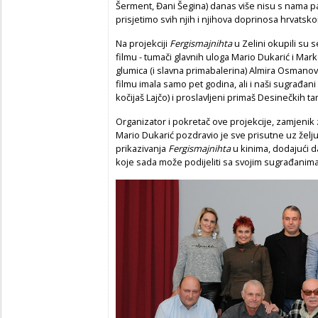
Šerment, Đani Šegina) danas više nisu s nama pa 
prisjetimo svih njih i njihova doprinosa hrvatskom
Na ​​p​rojekciji ​
Fergismajnihta
u Zelini okupili su 
filmu - tumači glavnih uloga Mario Dukarić i Mark
glumica (i slavna primabalerina) Almira Osmanovi
filmu imala samo pet godina, ali i naši sugrađani
kočijaš Lajčo) i proslavljeni primaš Desinečkih 
Organizator i pokretač ove projekcije, zamjenik
Mario Dukarić pozdravio je sve prisutne uz že
prikazivanja
Fergismajnihta
u kinima, dodajući d
koje sada može podijeliti sa svojim sugrađanima