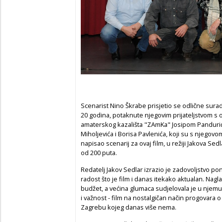
Scenarist Nino Škrabe prisjetio se odlične surad
20 godina, potaknute njegovim prijateljstvom s 
amaterskog kazališta "ZAmKa" Josipom Panduri
Miholjevića i Borisa Pavlenića, koji su s njego
napisao scenarij za ovaj film, u režiji Jakova Sedlar
od 200 puta.
Redatelj Jakov Sedlar izrazio je zadovoljstvo pon
radost što je film i danas itekako aktualan. Nagla
budžet, a većina glumaca sudjelovala je u njem
i važnost - film na nostalgičan način progovara 
Zagrebu kojeg danas više nema.