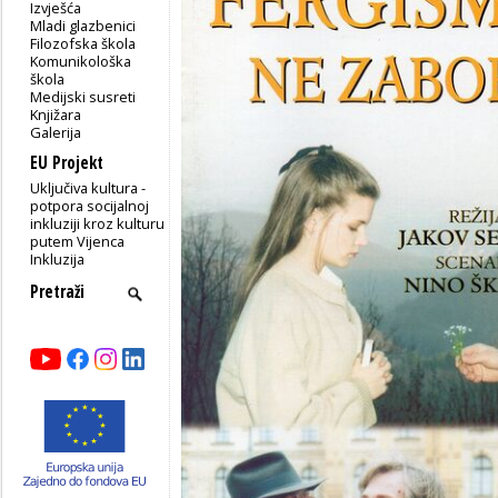
Izvješća
Mladi glazbenici
Filozofska škola
Komunikološka
škola
Medijski susreti
Knjižara
Galerija
EU Projekt
Uključiva kultura -
potpora socijalnoj
inkluziji kroz kulturu
putem Vijenca
Inkluzija