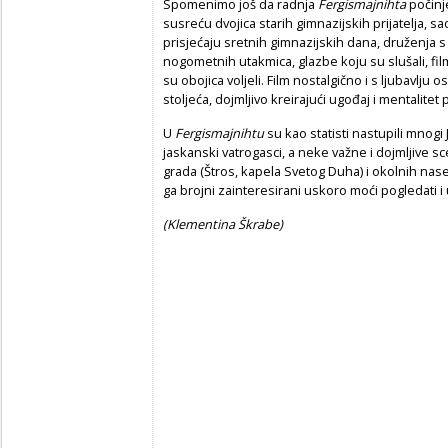
​Spomenimo još da radnja
Fergismajnihta
počinj
susreću dvojica starih gimnazijskih prijatelja, s
prisjećaju sretnih gimnazijskih dana, druženja s
nogometnih utakmica, glazbe koju su slušali, fil
su obojica voljeli. Film nostalgično i s ljubavlj
stoljeća, dojmljivo kreirajući ugođaj i mentalitet
U
Fergismajnihtu
su kao statisti nastupili mnogi
jaskanski vatrogasci, a neke važne i dojmljive 
grada (Štros, kapela Svetog Duha) i okolnih nas
ga brojni zainteresirani uskoro moći pogledati 
(Klementina Škrabe)