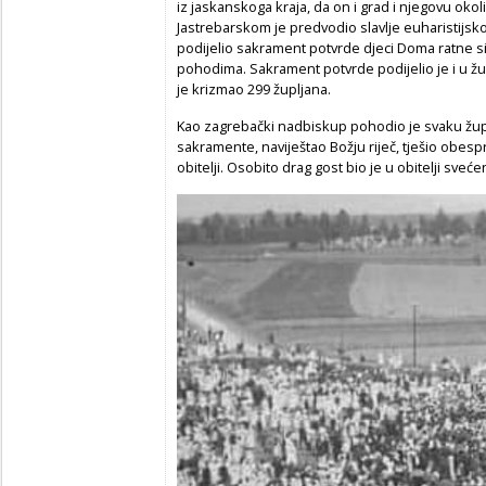
iz jaskanskoga kraja, da on i grad i njegovu okoli
Jastrebarskom je predvodio slavlje euharistijsko
podijelio sakrament potvrde djeci Doma ratne sir
pohodima. Sakrament potvrde podijelio je i u žup
je krizmao 299 župljana.
Kao zagrebački nadbiskup pohodio je svaku žup
sakramente, naviještao Božju riječ, tješio obes
obitelji. Osobito drag gost bio je u obitelji sveć