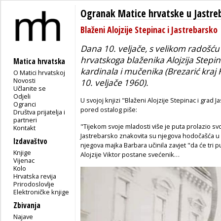
Ogranak Matice hrvatske u Jastr
Blaženi Alojzije Stepinac i Jastrebarsko
Dana 10. veljače, s velikom radošć
hrvatskoga blaženika Alojzija Step
Matica hrvatska
kardinala i mučenika (Brezarić kraj K
O Matici hrvatskoj
Novosti
10. veljače 1960).
Učlanite se
Odjeli
U svojoj knjizi "Blaženi Alojzije Stepinac i grad J
Ogranci
pored ostalog piše:
Društva prijatelja i
partneri
"Tijekom svoje mladosti više je puta prolazio s
Kontakt
Jastrebarsko znakovita su njegova hodočašća u 
Izdavaštvo
njegova majka Barbara učinila zavjet "da će tri pu
Knjige
Alojzije Viktor postane svećenik…
Vijenac
Kolo
Hrvatska revija
Prirodoslovlje
Elektroničke knjige
Zbivanja
Najave