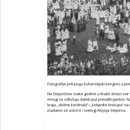
Fotografije prikazuju Euharistijski kongres u J
Na Stepinčevo svake godine u Krašić dolazi sve v
mnogi se odlučuju daleki put prevaliti pješice. Na
kraja, „doline kardinala“ i „kolijevke biskupa“ 
(nadamo se uskoro i svetog) Alojzija Stepinca.