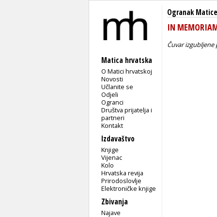
Ogranak Matice
IN MEMORIAM 
Čuvar izgubljene 
Matica hrvatska
O Matici hrvatskoj
Novosti
Učlanite se
Odjeli
Ogranci
Društva prijatelja i
partneri
Kontakt
Izdavaštvo
Knjige
Vijenac
Kolo
Hrvatska revija
Prirodoslovlje
Elektroničke knjige
Zbivanja
Najave