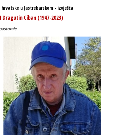
 hrvatske u Jastrebarskom
-
izvješća
Dragutin Ciban (1947-2023)
pastorale