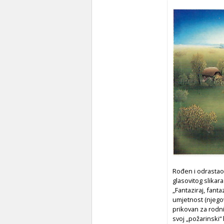
Rođen i odrastao
glasovitog slikara
„Fantaziraj, fant
umjetnost (njegov
prikovan za rodni
svoj „požarinski“