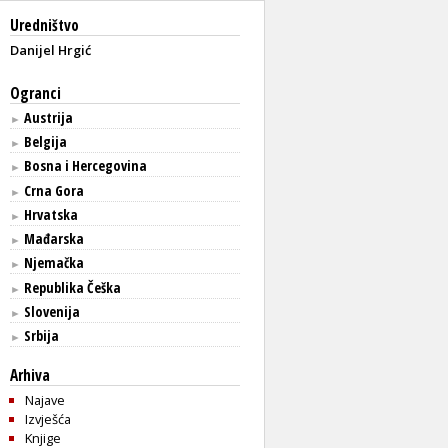
Uredništvo
Danijel Hrgić
Ogranci
Austrija
►
Belgija
►
Bosna i Hercegovina
►
Crna Gora
►
Hrvatska
►
Mađarska
►
Njemačka
►
Republika Češka
►
Slovenija
►
Srbija
►
Arhiva
Najave
Izvješća
Knjige