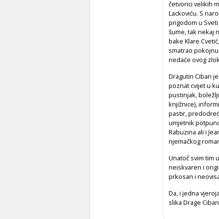
četvorici velikih
Lackoviću. S nar
prigodom u Sveti J
šume, tak nekaj 
bake Klare Cvetić
smatrao pokojnu m
nedaće ovog zloko
Dragutin Ciban je
poznat cvijet u k
pustinjak, boležl
knjižnice), inform
pastir, predodređ
umjetnik potpuno 
Rabuzina ali i Je
njemačkog romant
Unatoč svim tim u
neiskvaren i orig
prkosan i neovisa
Da, i jedna vjero
slika Drage Ciba