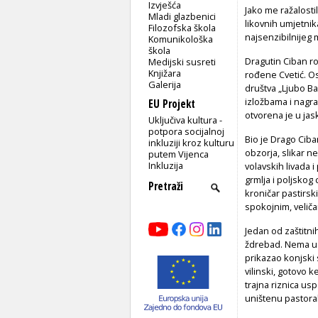
Izvješća
Jako me ražalosti
Mladi glazbenici
likovnih umjetnik
Filozofska škola
najsenzibilnijeg
Komunikološka
škola
Dragutin Ciban ro
Medijski susreti
Knjižara
rođene Cvetić. Osn
Galerija
društva „Ljubo Ba
izložbama i nagr
EU Projekt
otvorena je u jas
Uključiva kultura -
potpora socijalnoj
Bio je Drago Ciba
inkluziji kroz kulturu
obzorja, slikar ne
putem Vijenca
Inkluzija
volavskih livada 
grmlja i poljskog
kroničar pastirski
spokojnim, veli
Jedan od zaštitni
ždrebad. Nema u h
prikazao konjski 
vilinski, gotovo 
trajna riznica us
uništenu pastora