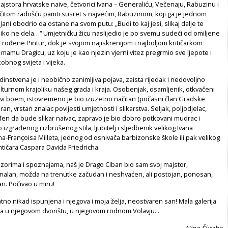
 majstora hrvatske naive, četvorici Ivana – Generaliću, Večenaju, Rabuzinu i
očitom radošću pamti susret s najvećim, Rabuzinom, koji ga je jednom
ani obodrio da ostane na svom putu: „Budi to kaj jesi, slikaj dalje te
niko ne dela…“ Umjetničku žicu naslijedio je po svemu sudeći od omiljene
, rođene Pintur, dok je svojom najiskrenijom i najboljom kritičarkom
amu Dragicu, uz koju je kao njezin vjerni vitez pregrmio sve ljepote i
bnog svijeta i vijeka.
dinstvena je i neobično zanimljiva pojava, zaista rijedak i nedovoljno
ulturnom krajoliku našeg grada i kraja. Osobenjak, osamljenik, otkvačeni
jivi boem, istovremeno je bio izuzetno načitan (počasni član Gradske
iran, vrstan znalac povijesti umjetnosti i slikarstva. Seljak, poljodjelac,
en da bude slikar naivac, zapravo je bio dobro potkovani mudrac i
izgrađenog i izbrušenog stila, ljubitelj i sljedbenik velikog Ivana
ana-Françoisa Milleta, jednog od osnivača barbizonske škole ili pak velikog
ičara Caspara Davida Friedricha.
zorima i spoznajama, naš je Drago Ciban bio sam svoj majstor,
inalan, možda na trenutke začudan i neshvaćen, ali postojan, ponosan,
n. Počivao u miru!
jatno nikad ispunjena i njegova i moja želja, neostvaren san! Mala galerija
na u njegovom dvorištu, u njegovom rodnom Volavju...
Nino Škrabe