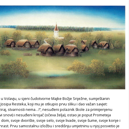
 u Volavju, u sjeni čudotvorne Majke Božje Snježne, sumještanin
 Josipa Resteka, koji mu je otkupio prvu sliku i dao važan savjet:
aziraj, stvarnosti nema…!“, nesuđeni polaznik škole za primijenjenu
i snovi) i nesuđeni krojač (očeva želja), ostao je poput Prometeja
 dom, svoje dvorište, svoje selo, svoje livade, svoje šume, svoje konje i
 hrast. Prvu samostalnu izložbu i središnju umjetninu u njoj posvetio je