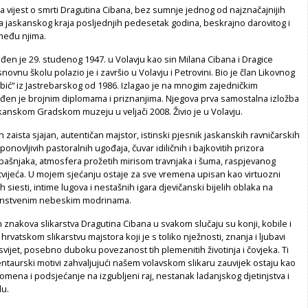
la vijest o smrti Dragutina Cibana, bez sumnje jednog od najznačajnijih
a jaskanskog kraja posljednjih pedesetak godina, beskrajno darovitog i
 među njima.
đen je 29. studenog 1947. u Volavju kao sin Milana Cibana i Dragice
ovnu školu polazio je i završio u Volavju i Petrovini. Bio je član Likovnog
bić“ iz Jastrebarskog od 1986. Izlagao je na mnogim zajedničkim
ađen je brojnim diplomama i priznanjima. Njegova prva samostalna izložba
kanskom Gradskom muzeju u veljači 2008. Živio je u Volavju.
n zaista sjajan, autentičan majstor, istinski pjesnik jaskanskih ravničarskih
ponovljivih pastoralnih ugođaja, čuvar idiličnih i bajkovitih prizora
i pašnjaka, atmosfera prožetih mirisom travnjaka i šuma, raspjevanog
 cvijeća. U mojem sjećanju ostaje za sve vremena upisan kao virtuozni
h siesti, intime lugova i nestašnih igara djevičanski bijelih oblaka na
čanstvenim nebeskim modrinama.
h znakova slikarstva Dragutina Cibana u svakom slučaju su konji, kobile i
rvatskom slikarstvu majstora koji je s toliko nježnosti, znanja i ljubavi
svijet, posebno duboku povezanost tih plemenitih životinja i čovjeka. Ti
kentaurski motivi zahvaljujući našem volavskom slikaru zauvijek ostaju kao
pomena i podsjećanje na izgubljeni raj, nestanak ladanjskog djetinjstva i
lu.