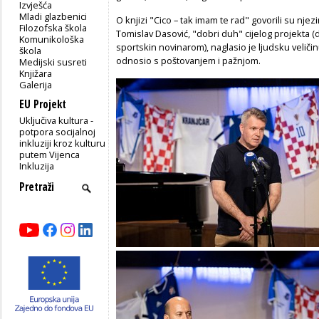
Izvješća
Mladi glazbenici
O knjizi "Cico – tak imam te rad" govorili su njez
Filozofska škola
Tomislav Dasović, "dobri duh" cijelog projekta 
Komunikološka
sportskin novinarom), naglasio je ljudsku velič
škola
odnosio s poštovanjem i pažnjom.
Medijski susreti
Knjižara
Galerija
EU Projekt
Uključiva kultura -
potpora socijalnoj
inkluziji kroz kulturu
putem Vijenca
Inkluzija