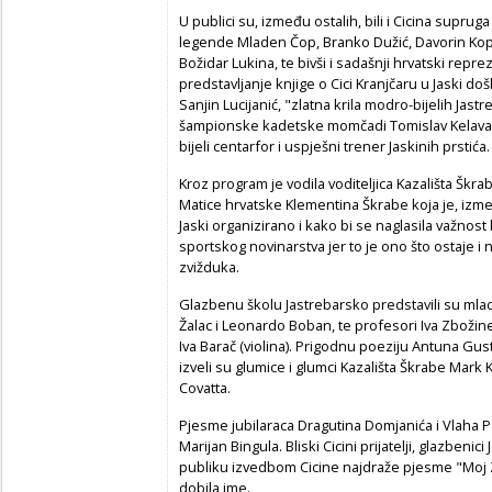
U publici su, između ostalih, bili i Cicina suprug
legende Mladen Čop, Branko Dužić, Davorin Kopi
Božidar Lukina, te bivši i sadašnji hrvatski repre
predstavljanje knjige o Cici Kranjčaru u Jaski doš
Sanjin Lucijanić, "zlatna krila modro-bijelih Jastr
šampionske kadetske momčadi Tomislav Kelava 
bijeli centarfor i uspješni trener Jaskinih prstića.
Kroz program je vodila voditeljica Kazališta Šk
Matice hrvatske Klementina Škrabe koja je, izme
Jaski organizirano i kako bi se naglasila važnost k
sportskog novinarstva jer to je ono što ostaje
zvižduka.
Glazbenu školu Jastrebarsko predstavili su mladi 
Žalac i Leonardo Boban, te profesori Iva Zbožinek J
Iva Barač (violina). Prigodnu poeziju Antuna Gu
izveli su glumice i glumci Kazališta Škrabe Mark Kr
Covatta.
Pjesme jubilaraca Dragutina Domjanića i Vlaha Pal
Marijan Bingula. Bliski Cicini prijatelji, glazbeni
publiku izvedbom Cicine najdraže pjesme "Moj Za
dobila ime.