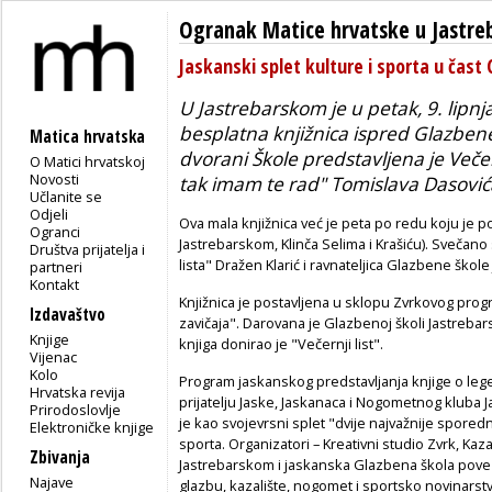
Ogranak Matice hrvatske u Jastr
Jaskanski splet kulture i sporta u čast 
U Jastrebarskom je u petak, 9. lipn
besplatna knjižnica ispred Glazbene 
Matica hrvatska
dvorani Škole predstavljena je Veče
O Matici hrvatskoj
Novosti
tak imam te rad" Tomislava Dasovića
Učlanite se
Odjeli
Ova mala knjižnica već je peta po redu koju je po
Ogranci
Jastrebarskom, Klinča Selima i Krašiću). Svečano 
Društva prijatelja i
lista" Dražen Klarić i ravnateljica Glazbene škol
partneri
Kontakt
Knjižnica je postavljena u sklopu Zvrkovog progr
Izdavaštvo
zavičaja". Darovana je Glazbenoj školi Jastrebar
Knjige
knjiga donirao je "Večernji list".
Vijenac
Kolo
Program jaskanskog predstavljanja knjige o leg
Hrvatska revija
prijatelju Jaske, Jaskanaca i Nogometnog kluba Jas
Prirodoslovlje
je kao svojevrsni splet "dvije najvažnije sporedne
Elektroničke knjige
sporta. Organizatori – Kreativni studio Zvrk, Ka
Zbivanja
Jastrebarskom i jaskanska Glazbena škola poveza
Najave
glazbu, kazalište, nogomet i sportsko novinarst