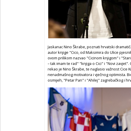
Jaskanac Nino Škrabe, poznati hrvatski dramatičar i 
autor knjige "Cico, od Maksimira do Ulice pjesnik
ovom prilikom nazvao "Cicinom knjigom" i "Stari
– tak imam te rad" "knjiga o Cici" i "Novi zavjet
rekao je Nino Škrabe, te naglasio važnost Cice Kr
nenadmašnog motivatora i vječnog optimista. Bio
osmijeh, "Petar Pan" i "Ahilej" zagrebačkog i h