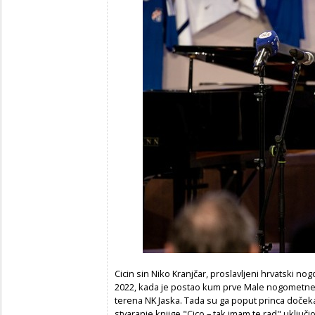
Cicin sin Niko Kranjčar, proslavljeni hrvatski no
2022, kada je postao kum prve Male nogometne 
terena NK Jaska. Tada su ga poput princa dočekal
stvaranje knjige "Cico – tak imam te rad" uklju