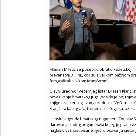
Mladen Miletić se posebno obratio kadetskoj m
prevenstva 3. HNL, koji su s velikom pažnjom prati
fotografirali s Nikom Kranjčarom).
Glavni urednik "Večernjeg lista" Dražen Klarić i
povezivanje hrvatskog juga (odakle je on) i sjever
knjige i zamjenik glavnog urednika "Večernjaka" 
Kranjčara kao igrača, trenera, ali i čovjeka, uz
Istinska legenda hrvatskog nogometa Zorislav Sr
darovitog mladog nogometaša kojeg je pratio već u
naglasio važnost pisane riječi u očuvanju sjećan