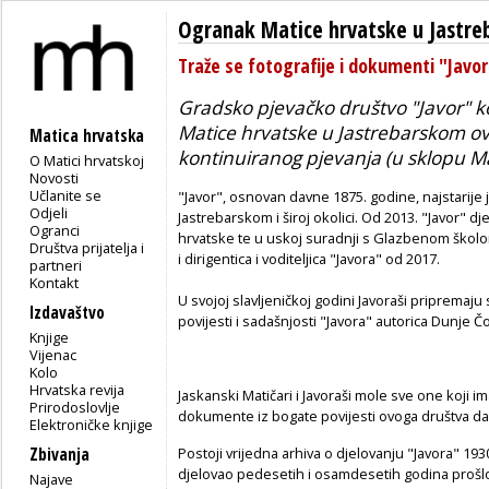
Ogranak Matice hrvatske u Jastr
Traže se fotografije i dokumenti "Javor
Gradsko pjevačko društvo "Javor" k
Matice hrvatske u Jastrebarskom ov
Matica hrvatska
kontinuiranog pjevanja (u sklopu Ma
O Matici hrvatskoj
Novosti
Učlanite se
"Javor", osnovan davne 1875. godine, najstarije
Odjeli
Jastrebarskom i široj okolici. Od 2013. "Javor" 
Ogranci
hrvatske te u uskoj suradnji s Glazbenom školom 
Društva prijatelja i
i dirigentica i voditeljica "Javora" od 2017.
partneri
Kontakt
U svojoj slavljeničkoj godini Javoraši pripremaju
Izdavaštvo
povijesti i sadašnjosti "Javora" autorica Dunje 
Knjige
Vijenac
Kolo
Hrvatska revija
Jaskanski Matičari i Javoraši mole sve one koji im
Prirodoslovlje
dokumente iz bogate povijesti ovoga društva da 
Elektroničke knjige
Zbivanja
Postoji vrijedna arhiva o djelovanju "Javora" 19
djelovao pedesetih i osamdesetih godina prošlog
Najave