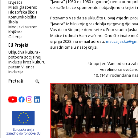
"Javora" (1950-e i 1980-e godine) nema puno prik
Izvješća
Mladi glazbenici
se nađe bit će spomenuto i objavljeno u knjizi i
Filozofska škola
Komunikološka
Pozivamo Vas da se uključite u ovaj vrijedni pro
škola
"Javora" iz bilo kojeg razdoblja njegovog djelov
Medijski susreti
Vas da to što prije donesete u Foto studio Jaska
Knjižara
Matice i odmah Vam vraćeno. Ono što imate može
Galerija
srpnja 2023. na e-mail adresu:
matica.jaska@gma
EU Projekt
suradnicima u našoj knjizi.
Uključiva kultura -
potpora socijalnoj
inkluziji kroz kulturu
Unaprijed Vam od srca zahv
putem Vijenca
veselimo se svečano
Inkluzija
10. (148.) rođendana naš