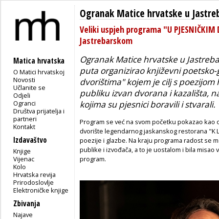
Ogranak Matice hrvatske u Jastr
Veliki uspjeh programa "U PJESNIČKI
Jastrebarskom
Ogranak Matice hrvatske u Jastreba
Matica hrvatska
puta organizirao književni poetsko
O Matici hrvatskoj
Novosti
dvorištima" kojem je cilj s poezijom
Učlanite se
publiku izvan dvorana i kazališta, 
Odjeli
Ogranci
kojima su pjesnici boravili i stvarali.
Društva prijatelja i
partneri
Program se već na svom početku pokazao kao odli
Kontakt
dvorište legendarnog jaskanskog restorana "K Lo
Izdavaštvo
poezije i glazbe. Na kraju programa radost se mogl
publike i izvođača, a to je uostalom i bila misao 
Knjige
Vijenac
program.
Kolo
Hrvatska revija
Prirodoslovlje
Elektroničke knjige
Zbivanja
Najave