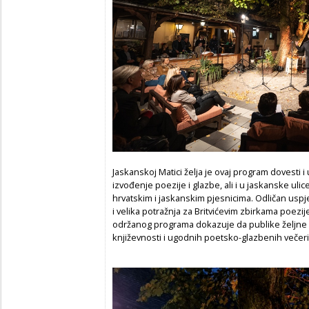
Jaskanskoj Matici želja je ovaj program dovesti i
izvođenje poezije i glazbe, ali i u jaskanske ul
hrvatskim i jaskanskim pjesnicima. Odličan usp
i velika potražnja za Britvićevim zbirkama poezi
održanog programa dokazuje da publike željne k
književnosti i ugodnih poetsko-glazbenih večeri uv