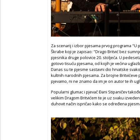
Za scenarij i izbor pjesama prvog programa "U p
Škrabe koji je zapisao: "Drago Britvić bez sumnj
pjesnika druge polovice 20. stoljeća. U pedeset
gotovo tisuću pjesama, od kojih je većina uglaz
Danas su te pjesme sastavni dio hrvatske svako
kultnih narodnih pjesama. Za brojne Britvićeve 
pjevamo, ni ne znamo da im je on autor te ih u
Popularni glumac i pjevač Đani Stipaničev takođ
velikim Dragom Britvićem te je uz svaku izvede
duhovit način ispričao kako se određena pjes