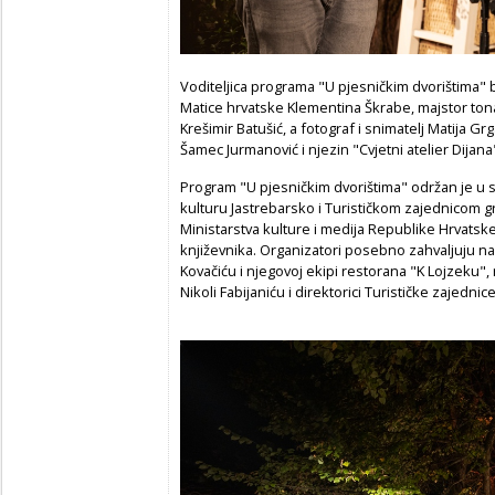
Voditeljica programa "U pjesničkim dvorištima" 
Matice hrvatske Klementina Škrabe, majstor tona 
Krešimir Batušić, a fotograf i snimatelj Matija G
Šamec Jurmanović i njezin "Cvjetni atelier Dijana
Program "U pjesničkim dvorištima" održan je u 
kulturu Jastrebarsko i Turističkom zajednicom 
Ministarstva kulture i medija Republike Hrvatsk
književnika. Organizatori posebno zahvaljuju n
Kovačiću i njegovoj ekipi restorana "K Lojzeku",
Nikoli Fabijaniću i direktorici Turističke zajedn