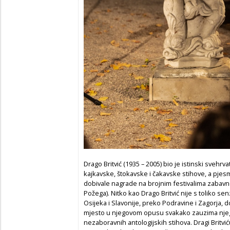
Drago Britvić (1935 – 2005) bio je istinski svehr
kajkavske, štokavske i čakavske stihove, a pjes
dobivale nagrade na brojnim festivalima zabavne 
Požega). Nitko kao Drago Britvić nije s toliko se
Osijeka i Slavonije, preko Podravine i Zagorja, 
mjesto u njegovom opusu svakako zauzima njego
nezaboravnih antologijskih stihova. Dragi Brit