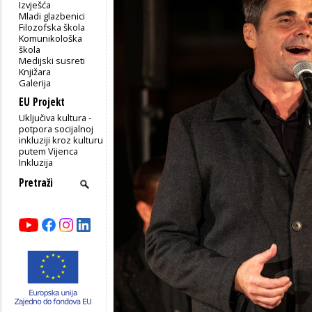
Izvješća
Mladi glazbenici
Filozofska škola
Komunikološka
škola
Medijski susreti
Knjižara
Galerija
EU Projekt
Uključiva kultura -
potpora socijalnoj
inkluziji kroz kulturu
putem Vijenca
Inkluzija