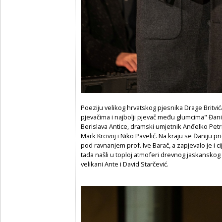
Poeziju velikog hrvatskog pjesnika Drage Britvi
pjevačima i najbolji pjevač među glumcima" Đani 
Berislava Antice, dramski umjetnik Anđelko Petric
Mark Krcivoj i Niko Pavelić. Na kraju se Đaniju p
pod ravnanjem prof. Ive Barač, a zapjevalo je i ci
tada našli u toploj atmoferi drevnog jaskanskog d
velikani Ante i David Starčević.