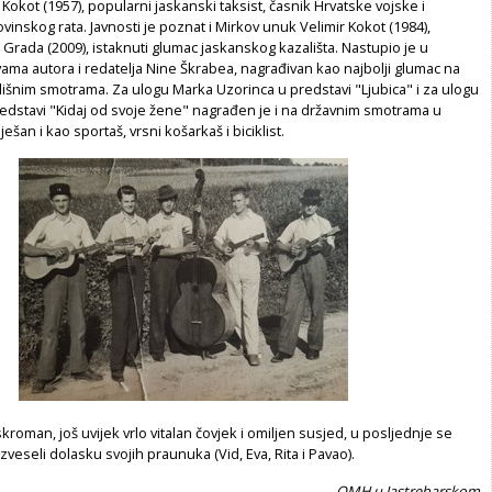
 Kokot (1957), popularni jaskanski taksist, časnik Hrvatske vojske i
inskog rata. Javnosti je poznat i Mirkov unuk Velimir Kokot (1984),
Grada (2009), istaknuti glumac jaskanskog kazališta. Nastupio je u
ma autora i redatelja Nine Škrabea, nagrađivan kao najbolji glumac na
išnim smotrama. Za ulogu Marka Uzorinca u predstavi "Ljubica" i za ulogu
redstavi "Kidaj od svoje žene" nagrađen je i na državnim smotrama u
ješan i kao sportaš, vrsni košarkaš i biciklist.
skroman, još uvijek vrlo vitalan čovjek i omiljen susjed, u posljednje se
zveseli dolasku svojih praunuka (Vid, Eva, Rita i Pavao).
OMH u Jastrebarskom