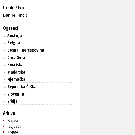
Uredništvo
Danijel Hrgić
Ogranci
Austrija
►
Belgija
►
Bosna i Hercegovina
►
Crna Gora
►
Hrvatska
►
Mađarska
►
Njemačka
►
Republika Češka
►
Slovenija
►
Srbija
►
Arhiva
Najave
Izvješća
Knjige