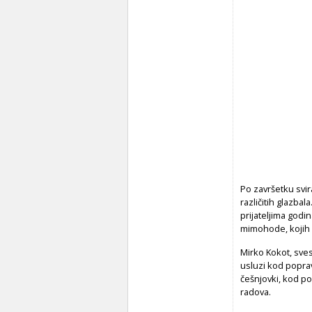
Po završetku svi
različitih glazba
prijateljima god
mimohode, kojih 
Mirko Kokot, sves
usluzi kod poprav
češnjovki, kod po
radova.