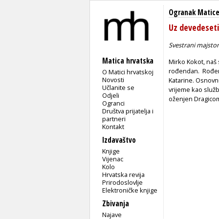
Ogranak Matice
Uz devedeset
Svestrani majstor 
Matica hrvatska
Mirko Kokot, naš 
rođendan. Rođen j
O Matici hrvatskoj
Novosti
Katarine. Osnovnu
Učlanite se
vrijeme kao služb
Odjeli
oženjen Dragicom
Ogranci
Društva prijatelja i
partneri
Kontakt
Izdavaštvo
Knjige
Vijenac
Kolo
Hrvatska revija
Prirodoslovlje
Elektroničke knjige
Zbivanja
Najave