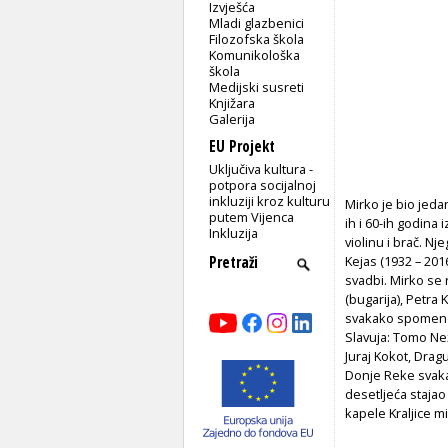
Izvješća
Mladi glazbenici
Filozofska škola
Komunikološka
škola
Medijski susreti
Knjižara
Galerija
EU Projekt
Uključiva kultura -
potpora socijalnoj
inkluziji kroz kulturu
Mirko je bio jeda
putem Vijenca
ih i 60-ih godina
Inkluzija
violinu i brač. Nje
Kejas (1932 – 201
svadbi. Mirko se 
(bugarija), Petra K
svakako spomenemo
Slavuja: Tomo Než
Juraj Kokot, Drag
Donje Reke svakak
desetljeća stajao
kapele Kraljice mi