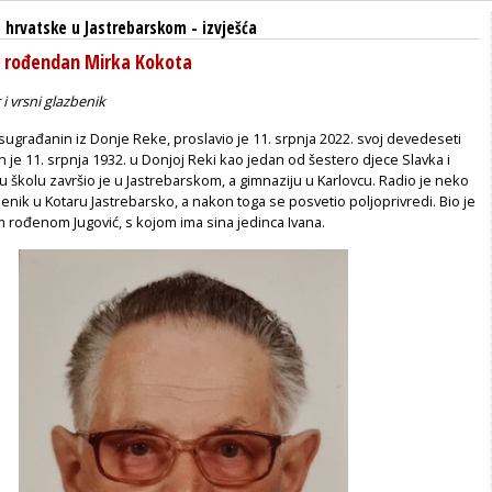
 hrvatske u Jastrebarskom
-
izvješća
i rođendan Mirka Kokota
i vrsni glazbenik
sugrađanin iz Donje Reke, proslavio je 11. srpnja 2022. svoj devedeseti
e 11. srpnja 1932. u Donjoj Reki kao jedan od šestero djece Slavka i
 školu završio je u Jastrebarskom, a gimnaziju u Karlovcu. Radio je neko
enik u Kotaru Jastrebarsko, a nakon toga se posvetio poljoprivredi. Bio je
 rođenom Jugović, s kojom ima sina jedinca Ivana.