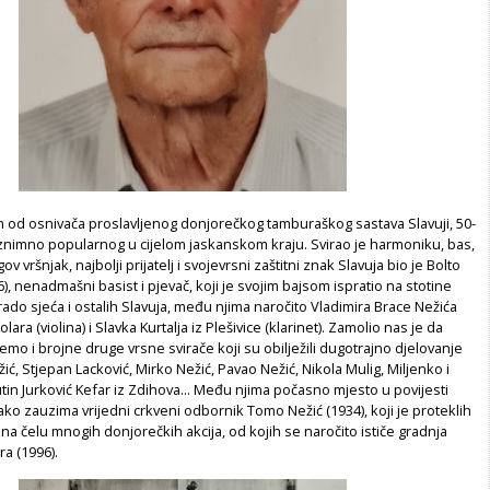
n od osnivača proslavljenog donjorečkog tamburaškog sastava Slavuji, 50-
 iznimno popularnog u cijelom jaskanskom kraju. Svirao je harmoniku, bas,
gov vršnjak, najbolji prijatelj i svojevrsni zaštitni znak Slavuja bio je Bolto
6), nenadmašni basist i pjevač, koji je svojim bajsom ispratio na stotine
rado sjeća i ostalih Slavuja, među njima naročito Vladimira Brace Nežića
olara (violina) i Slavka Kurtalja iz Plešivice (klarinet). Zamolio nas je da
 i brojne druge vrsne svirače koji su obilježili dugotrajno djelovanje
ić, Stjepan Lacković, Mirko Nežić, Pavao Nežić, Nikola Mulig, Miljenko i
utin Jurković Kefar iz Zdihova... Među njima počasno mjesto u povijesti
o zauzima vrijedni crkveni odbornik Tomo Nežić (1934), koji je proteklih
 na čelu mnogih donjorečkih akcija, od kojih se naročito ističe gradnja
ra (1996).