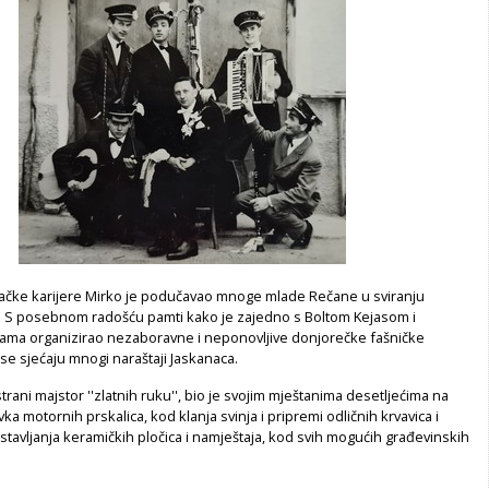
račke karijere Mirko je podučavao mnoge mlade Rečane u sviranju
la. S posebnom radošću pamti kako je zajedno s Boltom Kejasom i
inama organizirao nezaboravne i neponovljive donjorečke fašničke
se sjećaju mnogi naraštaji Jaskanaca.
trani majstor ''zlatnih ruku'', bio je svojim mještanima desetljećima na
ka motornih prskalica, kod klanja svinja i pripremi odličnih krvavica i
stavljanja keramičkih pločica i namještaja, kod svih mogućih građevinskih