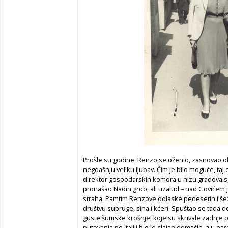
Prošle su godine, Renzo se oženio, zasnovao obite
negdašnju veliku ljubav. Čim je bilo moguće, ta
direktor gospodarskih komora u nizu gradova sjev
pronašao Nadin grob, ali uzalud – nad Govićem 
straha. Pamtim Renzove dolaske pedesetih i šez
društvu supruge, sina i kćeri. Spuštao se tada 
guste šumske krošnje, koje su skrivale zadnje 
putovanja po Italiji bio je sjajan domaćin, a u 