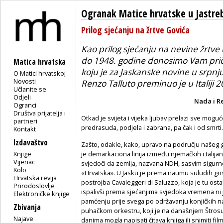
Ogranak Matice hrvatske u Jastr
Prilog sjećanju na žrtve Govića
Kao prilog sjećanju na nevine žrtve
do 1948. godine donosimo Vam priču
Matica hrvatska
koju je za
Jaskanske novine
u srpnju
O Matici hrvatskoj
Novosti
Renzo Talluto preminuo je u Italiji 2
Učlanite se
Odjeli
Nada i R
Ogranci
Društva prijatelja i
Otkad je svijeta i vijeka ljubav prelazi sve moguć
partneri
predrasuda, podjela i zabrana, pa čak i od smrti.
Kontakt
Izdavaštvo
Zašto, odakle, kako, upravo na području našeg gr
Knjige
je demarkaciona linija između njemačkih i talija
Vijenac
svjedoči da zemlja, nazvana NDH, sasvim sigurno 
Kolo
«Hrvatska». U Jasku je prema naumu suludih gosp
Hrvatska revija
postrojba Cavaleggeri di Saluzzo, koja je tu ostal
Prirodoslovlje
ispalivši prema sjećanjima svjedoka vremena ni 
Elektroničke knjige
pamćenju prije svega po održavanju konjičkih nat
Zbivanja
puhačkom orkestru, koji je na današnjem Štrosu 
Najave
danima mogla napisati čitava knjiga ili snimiti fi