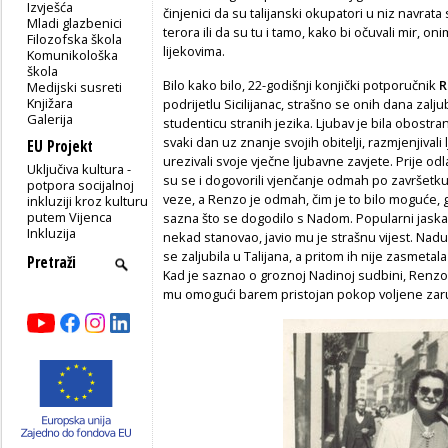
Izvješća
činjenici da su talijanski okupatori u niz navra
Mladi glazbenici
terora ili da su tu i tamo, kako bi očuvali mir, 
Filozofska škola
lijekovima.
Komunikološka
škola
Bilo kako bilo, 22-godišnji konjički potporučnik
R
Medijski susreti
Knjižara
podrijetlu Sicilijanac, strašno se onih dana zal
Galerija
studenticu stranih jezika. Ljubav je bila obostra
svaki dan uz znanje svojih obitelji, razmjenjival
EU Projekt
urezivali svoje vječne ljubavne zavjete. Prije odl
Uključiva kultura -
su se i dogovorili vjenčanje odmah po završetku
potpora socijalnoj
veze, a Renzo je odmah, čim je to bilo moguće,
inkluziji kroz kulturu
putem Vijenca
sazna što se dogodilo s Nadom. Popularni jaskans
Inkluzija
nekad stanovao, javio mu je strašnu vijest. Nadu 
se zaljubila u Talijana, a pritom ih nije zasmetala
Kad je saznao o groznoj Nadinoj sudbini, Renzo 
mu omogući barem pristojan pokop voljene zaruč