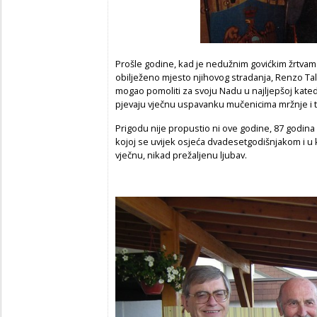
Prošle godine, kad je nedužnim govićkim žrtva
obilježeno mjesto njihovog stradanja, Renzo Tall
mogao pomoliti za svoju Nadu u najljepšoj katedral
pjevaju vječnu uspavanku mučenicima mržnje i to
Prigodu nije propustio ni ove godine, 87 godina n
kojoj se uvijek osjeća dvadesetgodišnjakom i u 
vječnu, nikad prežaljenu ljubav.