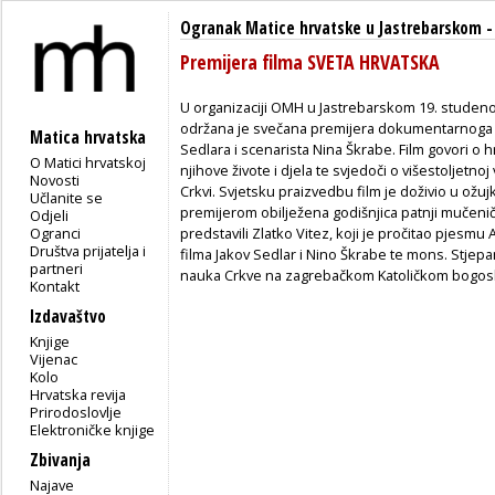
Ogranak Matice hrvatske u Jastrebarskom
Premijera filma SVETA HRVATSKA
U organizaciji OMH u Jastrebarskom 19. stude
održana je svečana premijera dokumentarnoga
Matica hrvatska
Sedlara i scenarista Nina Škrabe. Film govori o h
O Matici hrvatskoj
njihove živote i djela te svjedoči o višestoljetno
Novosti
Crkvi. Svjetsku praizvedbu film je doživio u ožuj
Učlanite se
premijerom obilježena godišnjica patnji mučenič
Odjeli
Ogranci
predstavili Zlatko Vitez, koji je pročitao pjesm
Društva prijatelja i
filma Jakov Sedlar i Nino Škrabe te mons. Stjep
partneri
nauka Crkve na zagrebačkom Katoličkom bogos
Kontakt
Izdavaštvo
Knjige
Vijenac
Kolo
Hrvatska revija
Prirodoslovlje
Elektroničke knjige
Zbivanja
Najave