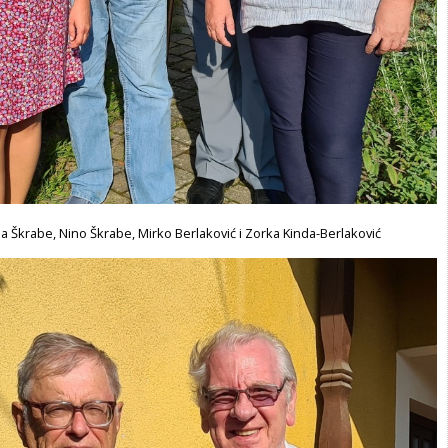
na Škrabe, Nino Škrabe, Mirko Berlaković i Zorka Kinda-Berlaković