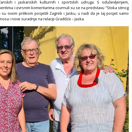
ćanskih i jaskanskih kulturnih i sportskih udruga. S oduševljenjem,
entima i izvrsnim komentarima osvrnuli su se na predstavu "Stoka sitnog
 su ovom prilikom posjetili Zagreb i Jasku, u nadi da je taj posjet samo
osa i nove suradnje na relaciji Gradišće – Jaska.