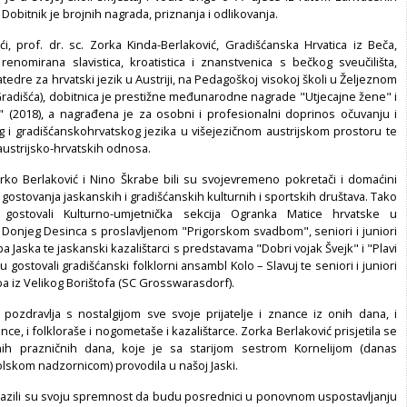
 Dobitnik je brojnih nagrada, priznanja i odlikovanja.
i, prof. dr. sc. Zorka Kinda-Berlaković, Gradišćanska Hrvatica iz Beča,
renomirana slavistica, kroatistica i znanstvenica s bečkog sveučilišta,
Katedre za hrvatski jezik u Austriji, na Pedagoškoj visokoj školi u Željeznom
radišća), dobitnica je prestižne međunarodne nagrade "Utjecajne žene" i
" (2018), a nagrađena je za osobni i profesionalni doprinos očuvanju i
g i gradišćanskohrvatskog jezika u višejezičnom austrijskom prostoru te
ustrijsko-hrvatskih odnosa.
 Mirko Berlaković i Nino Škrabe bili su svojevremeno pokretači i domaćini
gostovanja jaskanskih i gradišćanskih kulturnih i sportskih društava. Tako
gostovali Kulturno-umjetnička sekcija Ogranka Matice hrvatske u
 Donjeg Desinca s proslavljenom "Prigorskom svadbom", seniori i juniori
Jaska te jaskanski kazalištarci s predstavama "Dobri vojak Švejk" i "Plavi
su gostovali gradišćanski folklorni ansambl Kolo – Slavuj te seniori i juniori
 iz Velikog Borištofa (SC Grosswarasdorf).
 pozdravlja s nostalgijom sve svoje prijatelje i znance iz onih dana, i
nce, i folkloraše i nogometaše i kazalištarce. Zorka Berlaković prisjetila se
tnih prazničnih dana, koje je sa starijom sestrom Kornelijom (danas
lskom nadzornicom) provodila u našoj Jaski.
izrazili su svoju spremnost da budu posrednici u ponovnom uspostavljanju