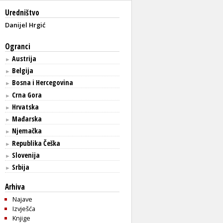
Uredništvo
Danijel Hrgić
Ogranci
Austrija
►
Belgija
►
Bosna i Hercegovina
►
Crna Gora
►
Hrvatska
►
Mađarska
►
Njemačka
►
Republika Češka
►
Slovenija
►
Srbija
►
Arhiva
Najave
Izvješća
Knjige