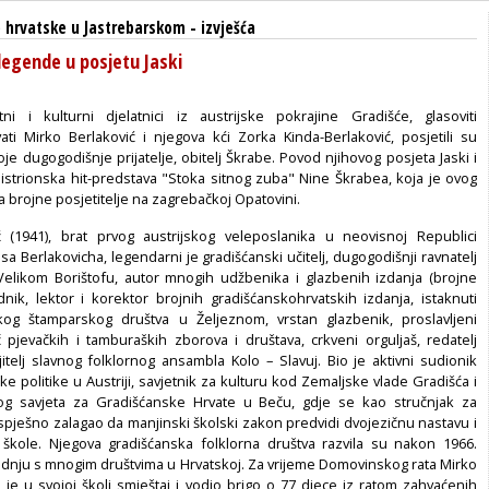
 hrvatske u Jastrebarskom
-
izvješća
legende u posjetu Jaski
ni i kulturni djelatnici iz austrijske pokrajine Gradišće, glasoviti
ati Mirko Berlaković i njegova kći Zorka Kinda-Berlaković, posjetili su
oje dugogodišnje prijatelje, obitelj Škrabe. Povod njihovog posjeta Jaski i
histrionska hit-predstava "Stoka sitnog zuba" Nine Škrabea, koja je ovog
la brojne posjetitelje na zagrebačkoj Opatovini.
ć (1941), brat prvog austrijskog veleposlanika u neovisnoj Republici
a Berlakovicha, legendarni je gradišćanski učitelj, dugogodišnji ravnatelj
elikom Borištofu, autor mnogih udžbenika i glazbenih izdanja (brojne
dnik, lektor i korektor brojnih gradišćanskohrvatskih izdanja, istaknuti
kog štamparskog društva u Željeznom, vrstan glazbenik, proslavljeni
ač pjevačkih i tamburaških zborova i društava, crkveni orguljaš, redatelj
jitelj slavnog folklornog ansambla Kolo – Slavuj. Bio je aktivni sudionik
e politike u Austriji, savjetnik za kulturu kod Zemaljske vlade Gradišća i
g savjeta za Gradišćanske Hrvate u Beču, gdje se kao stručnjak za
uspješno zalagao da manjinski školski zakon predvidi dvojezičnu nastavu i
škole. Njegova gradišćanska folklorna društva razvila su nakon 1966.
nju s mnogim društvima u Hrvatskoj. Za vrijeme Domovinskog rata Mirko
o je u svojoj školi smještaj i vodio brigo o 77 djece iz ratom zahvaćenih