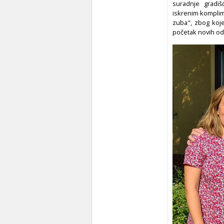
suradnje gradiš
iskrenim komplim
zuba", zbog koje
početak novih odn