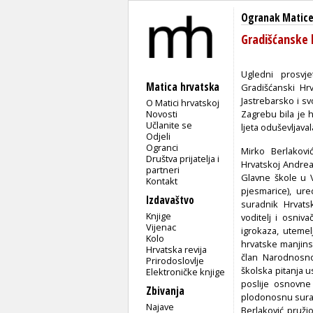
Ogranak Matice
Gradišćanske 
Ugledni prosvjet
Matica hrvatska
Gradišćanski Hrv
Jastrebarsko i sv
O Matici hrvatskoj
Novosti
Zagrebu bila je 
Učlanite se
ljeta oduševljava
Odjeli
Ogranci
Mirko Berlakovi
Društva prijatelja i
Hrvatskoj Andreas
partneri
Glavne škole u V
Kontakt
pjesmarice), ure
Izdavaštvo
suradnik Hrvats
Knjige
voditelj i osniv
Vijenac
igrokaza, utemel
Kolo
hrvatske manjinsk
Hrvatska revija
član Narodnosno
Prirodoslovlje
školska pitanja 
Elektroničke knjige
poslije osnovne 
Zbivanja
plodonosnu surad
Najave
Berlaković pruži