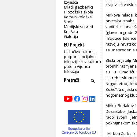
Izvješća
krajeva Hrvatske.
Mladi glazbenici
Filozofska škola
Mirkova mlađa kć
Komunikološka
hrvatska snaha, 
škola
Medijski susreti
voditeljica prve 
Knjižara
(glavnom gradu G
Galerija
"Buduće liderice
razvoju hrvatsko
EU Projekt
za unapređenje a
Uključiva kultura -
potpora socijalnoj
Bliski prijatelji
inkluziji kroz kulturu
brojnih razmjena 
putem Vijenca
Inkluzija
su u Gradišću 
Jastrebarskom iz
Nogometnog kluba 
Božić", a u Jaski 
nogometnog kluba
Mirko Berlaković
Desinčake i Jaska
rado svojih lje
pokrajinskom ško
I Mirko i Zorka 