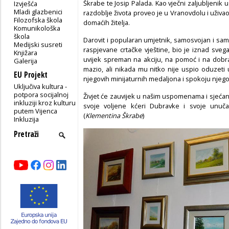
Škrabe te Josip Palada. Kao vječni zaljubljenik u
Izvješća
Mladi glazbenici
razdoblje života proveo je u Vranovdolu i uživa
Filozofska škola
domaćih žitelja.
Komunikološka
škola
Darovit i popularan umjetnik, samosvojan i sa
Medijski susreti
raspjevane crtačke vještine, bio je iznad svega 
Knjižara
uvijek spreman na akciju, na pomoć i na dobra,
Galerija
mazio, ali nikada mu nitko nije uspio oduzeti 
EU Projekt
njegovih minijaturnih medaljona i spokoju njegov
Uključiva kultura -
potpora socijalnoj
Živjet će zauvijek u našim uspomenama i sjećan
inkluziji kroz kulturu
svoje voljene kćeri Dubravke i svoje unučadi
putem Vijenca
(
Klementina Škrabe
)
Inkluzija