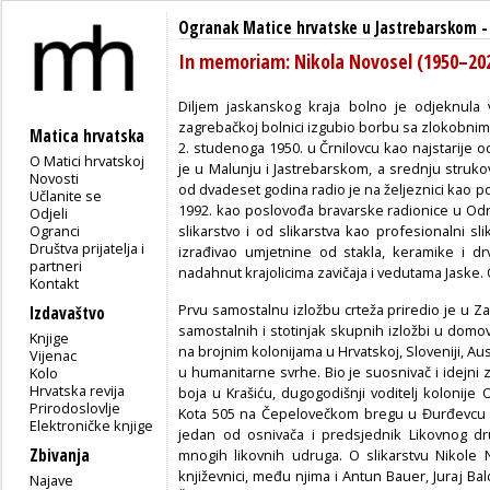
Ogranak Matice hrvatske u Jastrebarskom
In memoriam: Nikola Novosel (1950–20
Diljem jaskanskog kraja bolno je odjeknula v
zagrebačkoj bolnici izgubio borbu sa zlokobnim 
Matica hrvatska
2. studenoga 1950. u Črnilovcu kao najstarij
O Matici hrvatskoj
je u Malunju i Jastrebarskom, a srednju struko
Novosti
od dvadeset godina radio je na željeznici kao p
Učlanite se
1992. kao poslovođa bravarske radionice u Održ
Odjeli
Ogranci
slikarstvo i od slikarstva kao profesionalni sli
Društva prijatelja i
izrađivao umjetnine od stakla, keramike i drv
partneri
nadahnut krajolicima zavičaja i vedutama Jaske. Od
Kontakt
Prvu samostalnu izložbu crteža priredio je u 
Izdavaštvo
samostalnih i stotinjak skupnih izložbi u domo
Knjige
na brojnim kolonijama u Hrvatskoj, Sloveniji, Aus
Vijenac
u humanitarne svrhe. Bio je suosnivač i idejni z
Kolo
Hrvatska revija
boja u Krašiću, dugogodišnji voditelj kolonije
Prirodoslovlje
Kota 505 na Čepelovečkom bregu u Đurđevcu i v
Elektroničke knjige
jedan od osnivača i predsjednik Likovnog dr
Zbivanja
mnogih likovnih udruga. O slikarstvu Nikole No
književnici, među njima i Antun Bauer, Juraj Bal
Najave