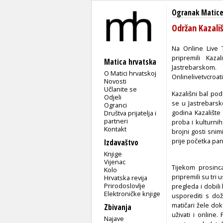
Ogranak Matice
Održan Kazali
Na Online Live 
pripremili Kaz
Matica hrvatska
Jastrebarskom
O Matici hrvatskoj
Onlinelivetvcroati
Novosti
Učlanite se
Kazališni bal po
Odjeli
se u Jastrebarsk
Ogranci
godina Kazalište
Društva prijatelja i
partneri
proba i kulturnih
Kontakt
brojni gosti snim
prije početka pa
Izdavaštvo
Knjige
Vijenac
Tijekom prosinca
Kolo
pripremili su tri
Hrvatska revija
Prirodoslovlje
pregleda i dobili
Elektroničke knjige
usporediti s doži
matičari žele do
Zbivanja
uživati i online.
Najave