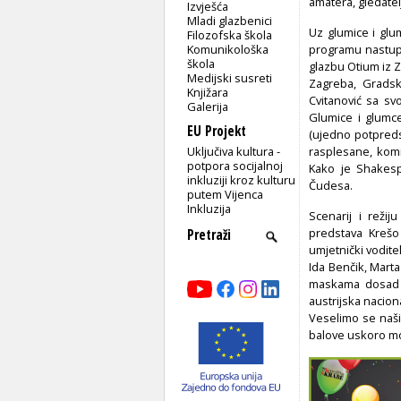
amatera, gledatelj
Izvješća
Mladi glazbenici
Uz glumice i glu
Filozofska škola
Komunikološka
programu nastupa
škola
glazbu Otium iz 
Medijski susreti
Zagreba, Gradsk
Knjižara
Cvitanović sa sv
Galerija
Glumice i glumce
EU Projekt
(ujedno potpreds
Uključiva kultura -
rasplesane, komi
potpora socijalnoj
Kako je Shakesp
inkluziji kroz kulturu
Čudesa.
putem Vijenca
Inkluzija
Scenarij i režij
predstava Krešo
umjetnički vodite
Ida Benčik, Marta
maskama dosad j
austrijska nacion
Veselimo se naš
balove uskoro moć