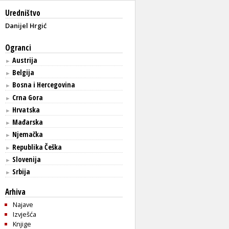
Uredništvo
Danijel Hrgić
Ogranci
Austrija
►
Belgija
►
Bosna i Hercegovina
►
Crna Gora
►
Hrvatska
►
Mađarska
►
Njemačka
►
Republika Češka
►
Slovenija
►
Srbija
►
Arhiva
Najave
Izvješća
Knjige