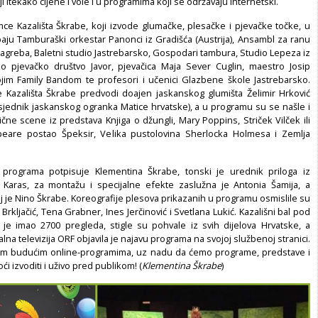
i itekako cijene i vole i u programima koji se održavaju internetski.
mce Kazališta Škrabe, koji izvode glumačke, plesačke i pjevačke točke, u
ju Tamburaški orkestar Panonci iz Gradišća (Austrija), Ansambl za ranu
Zagreba, Baletni studio Jastrebarsko, Gospodari tambura, Studio Lepeza iz
o pjevačko društvo Javor, pjevačica Maja Sever Cuglin, maestro Josip
ojim Family Bandom te profesori i učenici Glazbene škole Jastrebarsko.
 Kazališta Škrabe predvodi doajen jaskanskog glumišta Želimir Hrković
jednik jaskanskog ogranka Matice hrvatske), a u programu su se našle i
čne scene iz predstava Knjiga o džungli, Mary Poppins, Striček Vilček ili
eare postao Špeksir, Velika pustolovina Sherlocka Holmesa i Zemlja
u programa potpisuje Klementina Škrabe, tonski je urednik priloga iz
 Karas, za montažu i specijalne efekte zaslužna je Antonia Šamija, a
lj je Nino Škrabe. Koreografije plesova prikazanih u programu osmislile su
 Brkljačić, Tena Grabner, Ines Jerčinović i Svetlana Lukić. Kazališni bal pod
e imao 2700 pregleda, stigle su pohvale iz svih dijelova Hrvatske, a
alna televizija ORF objavila je najavu programa na svojoj službenoj stranici.
im budućim online-programima, uz nadu da ćemo programe, predstave i
i izvoditi i uživo pred publikom! (
Klementina Škrabe
)