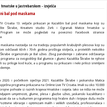
 hrvatske u Jastrebarskom
-
izvješća
šni bal pod maskama
TV Croatia 13. veljače prikazan je Kazališni bal pod maskama koji su
alište Škrabe, Kreativni studio Zvrk i Ogranak Matice hrvatske u
. Program se može pogledati na poveznici Facebook stranice
a.
d maskama nastavlja se na tradiciju popularnih krabuljnih plesova koji su
om održavali 60-ih i 70-ih godina prošloga stoljeća, a proteklih nekoliko
 Škrabe organiziralo je Bal uživo. Zbog pandemije i zabrane održavanja
 programa za ovogodišnji Bal glumice i glumci Kazališta Škrabe te njihovi
ili su priloge kod kuće, a u programu su prikazani i neki prilozi snimljeni
ndemije.
 2020. i početkom siječnja 2021. Kazalište Škrabe i jaskanska Matica
 uspješna programa prikazana na Online Live TV Croatia. Imali su oko 10.000
 brojne pohvale iz raznih krajeva Hrvatske i svijeta. Iako se ništa ne može
vljajem umjetnosti, glume, plesa i glazbe uživo, jaskanski kazalištarci i
kazati da se u kulturnim programima koji hrabre duh i krijepe dušu može
 Pozitivne vibracije i optimizam malih i velikih izvođača, profesionalaca i