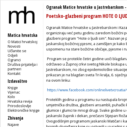
Ogranak Matice hrvatske u Jastrebarskom
Poetsko-glazbeni program HOTE O LJU
Ogranak Matice hrvatske u Jastrebarskom i Kaza
organiziraju već petu godinu zaredom božićni 
Matica hrvatska
glazbeni program "Hote o ljudi sim". Nazvan je 
O Matici hrvatskoj
jaskanskoj božićnoj pjesmi, a zamišljen je kako 
Novosti
uspomenu na stare božićne običaje, pjesme i n
Učlanite se
Odjeli
Program se protekle četiri godine uoči blagdana 
Ogranci
održavao u Župnoj crkvi svetog Nikole biskupa 
Društva prijatelja i
partneri
Jastrebarskom, no zbog epidemiološke situacij
Kontakt
prikazan je na blagdan sveta Tri kralja, 6. siječnj
na ovom linku:
Izdavaštvo
Knjige
https://www.facebook.com/onlinelivetvcroatia
Vijenac
Kolo
Proteklih godina u programu su nastupala brojna
Hrvatska revija
umjetnička društva, glazbeni ansambli, puhački kv
Prirodoslovlje
Elektroničke knjige
glumice i glumci te mnogi drugi. Svake godine u
jaskanski župnik i dekan, prečasni Stjepan Roža
Zbivanja
Ovogodišnjim programom jaskanski Matičari i kaz
Najave
brojnih događanja koje su ostvarili u suradnji s 