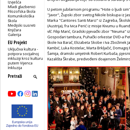
Izvješća
Mladi glazbenici
U petom jubilarnom programu "Hote o ljudi sim
Filozofska škola
"Javor", Župski zbor svetog Nikole biskupa iz Ja
Komunikološka
Marka "Cantores Santi Marci" iz Zagreba, Školsk
škola
Medijski susreti
(Austrija), fra Ivica Perić iz misije Kivumu u Rua
Knjižara
vlč. Filip Marić, Gradski pjevački zbor "Neuma" 
Galerija
Gospodari tambura, Puhački orkestar DVD-a Pe
EU Projekt
škole Iva Barač, Elizabeta Skobe i Iva Zbožinek J
Kambić, Luka Kostelac, Marta Brkljačić, Domagoj Po
Uključiva kultura -
Šamija, dramski umjetnik Robert Kurbaša, pjesni
potpora socijalnoj
inkluziji kroz kulturu
Kazališta Škrabe, predvođeni doajenom Želimir
putem Vijenca
Inkluzija