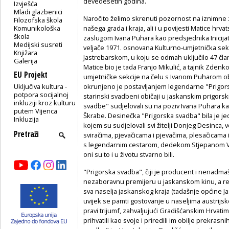
devedesetih godina.
Izvješća
Mladi glazbenici
Naročito želimo skrenuti pozornost na iznimne z
Filozofska škola
Komunikološka
našega grada i kraja, ali i u povijesti Matice hr
škola
zaslugom Ivana Puhara kao predsjednika Inicij
Medijski susreti
veljače 1971. osnovana Kulturno-umjetnička sek
Knjižara
Jastrebarskom, u koju se odmah uključilo 47 čl
Galerija
Matice bio je tada Franjo Mikulić, a tajnik Zden
EU Projekt
umjetničke sekcije na čelu s Ivanom Puharom obuh
Uključiva kultura -
okrunjeno je postavljanjem legendarne "Prigors
potpora socijalnoj
starinski svadbeni običaji u jaskanskim prigorsk
inkluziji kroz kulturu
svadbe" sudjelovali su na poziv Ivana Puhara kao r
putem Vijenca
Škrabe. Desinečka "Prigorska svadba" bila je j
Inkluzija
kojem su sudjelovali svi žitelji Donjeg Desinca, ve
sviračima, pjevačicama i pjevačima, plesačicama i
s legendarnim cestarom, dedekom Stjepanom Vol
oni su to i u životu stvarno bili.
"Prigorska svadba", čiji je producent i nenadmaš
nezaboravnu premijeru u jaskanskom kinu, a re
sva naselja jaskanskog kraja (tadašnje općine J
uvijek se pamti gostovanje u naseljima austrijsk
pravi trijumf, zahvaljujući Gradišćanskim Hrvat
prihvatili kao svoje i priredili im obilje prekras