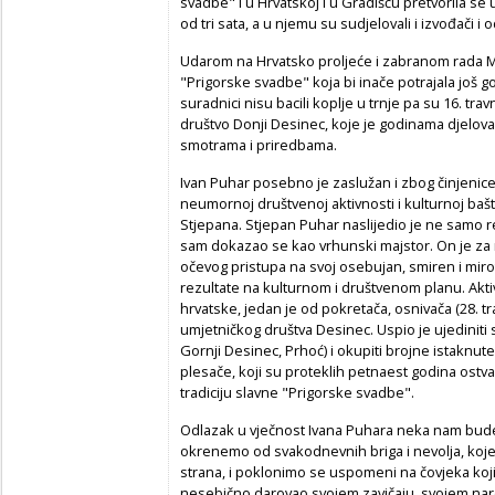
svadbe" i u Hrvatskoj i u Gradišću pretvorila se u
od tri sata, a u njemu su sudjelovali i izvođači i o
Udarom na Hrvatsko proljeće i zabranom rada Ma
"Prigorske svadbe" koja bi inače potrajala još go
suradnici nisu bacili koplje u trnje pa su 16. tr
društvo Donji Desinec, koje je godinama djelova
smotrama i priredbama.
Ivan Puhar posebno je zaslužan i zbog činjenice
neumornoj društvenoj aktivnosti i kulturnoj bašt
Stjepana. Stjepan Puhar naslijedio je ne samo 
sam dokazao se kao vrhunski majstor. On je z
očevog pristupa na svoj osebujan, smiren i mir
rezultate na kulturnom i društvenom planu. Akt
hrvatske, jedan je od pokretača, osnivača (28. tr
umjetničkog društva Desinec. Uspio je ujediniti
Gornji Desinec, Prhoć) i okupiti brojne istaknute 
plesače, koji su proteklih petnaest godina ostvari
tradiciju slavne "Prigorske svadbe".
Odlazak u vječnost Ivana Puhara neka nam bud
okrenemo od svakodnevnih briga i nevolja, ko
strana, i poklonimo se uspomeni na čovjeka koji je c
nesebično darovao svojem zavičaju, svojem naro