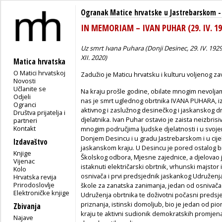
Ogranak Matice hrvatske u Jastrebarskom
IN MEMORIAM – IVAN PUHAR (29. IV. 1929
Uz smrt Ivana Puhara (Donji Desinec, 29. IV. 1929
XII. 2020)
Matica hrvatska
O Matici hrvatskoj
Zadužio je Maticu hrvatsku i kulturu voljenog zav
Novosti
Učlanite se
Na kraju prošle godine, obilate mnogim nevoljam
Odjeli
nas je smrt uglednog obrtnika IVANA PUHARA, 
Ogranci
aktivnog i zaslužnog desinečkog i jaskanskog 
Društva prijatelja i
djelatnika. Ivan Puhar ostavio je zaista neizbrisi
partneri
Kontakt
mnogim područjima ljudske djelatnosti i u svo
Donjem Desincu i u gradu Jastrebarskom i u cij
Izdavaštvo
jaskanskom kraju. U Desincu je pored ostalog b
Knjige
Školskog odbora, Mjesne zajednice, a djelovao je
Vijenac
istaknuti električarski obrtnik, vrhunski majstor 
Kolo
osnivača i prvi predsjednik jaskankog Udruženja 
Hrvatska revija
Prirodoslovlje
škole za zanatska zanimanja, jedan od osnivača 
Elektroničke knjige
Udruženja obrtnika te doživotni počasni predsj
priznanja, istinski domoljub, bio je jedan od p
Zbivanja
kraju te aktivni sudionik demokratskih promje
Najave