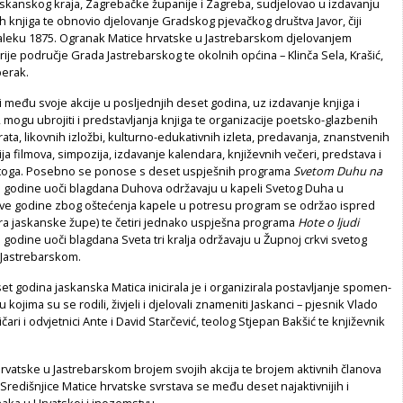
askanskog kraja, Zagrebačke županije i Zagreba, sudjelovao u izdavanju
h knjiga te obnovio djelovanje Gradskog pjevačkog društva Javor, čiji
daleku 1875. Ogranak Matice hrvatske u Jastrebarskom djelovanjem
je područje Grada Jastrebarskog te okolnih općina – Klinča Sela, Krašić,
berak.
i među svoje akcije u posljednjih deset godina, uz izdavanje knjiga i
, mogu ubrojiti i predstavljanja knjiga te organizacije poetsko-glazbenih
ta, likovnih izložbi, kulturno-edukativnih izleta, predavanja, znanstvenih
ja filmova, simpozija, izdavanje kalendara, književnih večeri, predstava i
toga. Posebno se ponose s deset uspješnih programa
Svetom Duhu na
e godine uoči blagdana Duhova održavaju u kapeli Svetog Duha u
ve godine zbog oštećenja kapele u potresu program se održao ispred
ra jaskanske župe) te četiri jednako uspješna programa
Hote o ljudi
 godine uoči blagdana Sveta tri kralja održavaju u Župnoj crkvi svetog
 Jastrebarskom.
et godina jaskanska Matica inicirala je i organizirala postavljanje spomen-
kojima su se rodili, živjeli i djelovali znameniti Jaskanci – pjesnik Vlado
tičari i odvjetnici Ante i David Starčević, teolog Stjepan Bakšić te književnik
vatske u Jastrebarskom brojem svojih akcija te brojem aktivnih članova
redišnjice Matice hrvatske svrstava se među deset najaktivnijih i
naka u Hrvatskoj i inozemstvu.