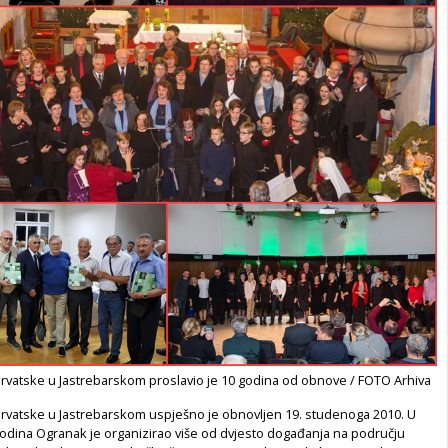
rvatske u Jastrebarskom proslavio je 10 godina od obnove / FOTO Arhiva
rvatske u Jastrebarskom uspješno je obnovljen 19. studenoga 2010. U
godina Ogranak je organizirao više od dvjesto događanja na području