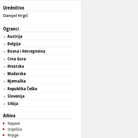
Uredništvo
Danijel Hrgić
Ogranci
Austrija
►
Belgija
►
Bosna i Hercegovina
►
Crna Gora
►
Hrvatska
►
Mađarska
►
Njemačka
►
Republika Češka
►
Slovenija
►
Srbija
►
Arhiva
Najave
Izvješća
Knjige