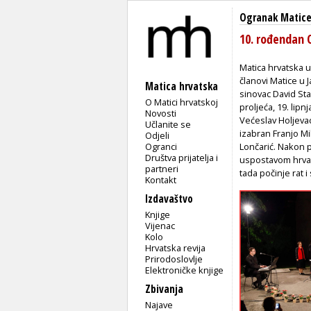
Ogranak Matice
10. rođendan 
Matica hrvatska u
članovi Matice u 
Matica hrvatska
sinovac David Sta
O Matici hrvatskoj
proljeća, 19. lip
Novosti
Većeslav Holjevac
Učlanite se
izabran Franjo Mi
Odjeli
Ogranci
Lončarić. Nakon 
Društva prijatelja i
uspostavom hrvat
partneri
tada počinje rat 
Kontakt
Izdavaštvo
Knjige
Vijenac
Kolo
Hrvatska revija
Prirodoslovlje
Elektroničke knjige
Zbivanja
Najave