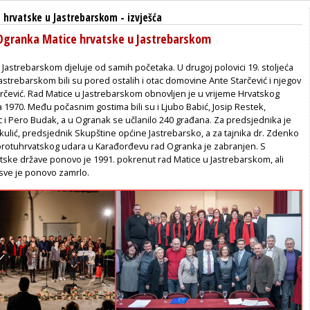
 hrvatske u Jastrebarskom
-
izvješća
Ogranka Matice hrvatske u Jastrebarskom
 Jastrebarskom djeluje od samih početaka. U drugoj polovici 19. stoljeća
Jastrebarskom bili su pored ostalih i otac domovine Ante Starčević i njegov
rčević. Rad Matice u Jastrebarskom obnovljen je u vrijeme Hrvatskog
nja 1970. Među počasnim gostima bili su i Ljubo Babić, Josip Restek,
 i Pero Budak, a u Ogranak se učlanilo 240 građana. Za predsjednika je
kulić, predsjednik Skupštine općine Jastrebarsko, a za tajnika dr. Zdenko
protuhrvatskog udara u Karađorđevu rad Ogranka je zabranjen. S
ske države ponovo je 1991. pokrenut rad Matice u Jastrebarskom, ali
i sve je ponovo zamrlo.