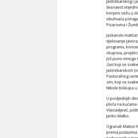
Jastrebarskog i j
šesnaest vrijedni
korijeni sežu u 
obuhvaća ponajpri
Pisarovina i Žum
Jaskanski matičar
djelovanje Javora
programa, koncera
skupova, projekci
još puno mnogo 
čast
koji se svak
Jastrebarskom (o
Pastoralnog cent
sim
,
koji se svake
Nikole biskupa u
U posljednjih des
ploča na kućama u 
Vlaisavljević, poli
Janko Matko.
Ogranak Matice hr
prema podacima S
najbrojnijih ogra