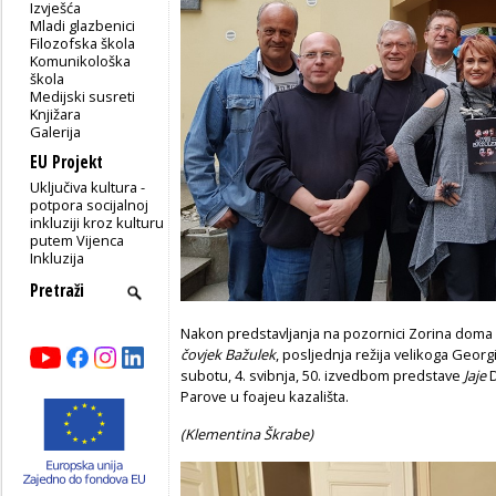
Izvješća
Mladi glazbenici
Filozofska škola
Komunikološka
škola
Medijski susreti
Knjižara
Galerija
EU Projekt
Uključiva kultura -
potpora socijalnoj
inkluziji kroz kulturu
putem Vijenca
Inkluzija
Nakon predstavljanja na pozornici Zorina doma 
čovjek Bažulek
, posljednja režija velikoga Georg
subotu, 4. svibnja, 50. izvedbom predstave
Jaje
D
Parove u foajeu kazališta.
(Klementina Škrabe)