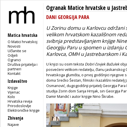
Ogranak Matice hrvatske u Jastr
DANI GEORGIJA PARA
U Zorinu domu u Karlovcu održani s
velikom hrvatskom kazališnom redat
Matica hrvatska
svibnja predstavljanjem knjige Nin
O Matici hrvatskoj
Novosti
Georgiju Paru u spomen
u izdanju 
Učlanite se
Karlovca, OMH u Jastrebarskom i Ka
Odjeli
Ogranci
U knjizi su osim teksta
Dobri čovjek Bažulek
obja
Društva prijatelja i
partneri
posvećeni velikom redatelju, članu jaskanskog 
Kontakt
hrvatskoga glumišta, o prvoj godišnjici njegove smr
doma Srećko Šestan, filmski i kazališni redatelj 
Izdavaštvo
Osmanović, dugogodišnji prijatelj Georgija Para
Knjige
studija Zorin dom Sanja Hrnjak, sin Georgija Par
Vijenac
Damir Mandić i autor knjige Nino Škrabe.
Kolo
Hrvatska revija
Prirodoslovlje
Elektroničke knjige
Zbivanja
Najave