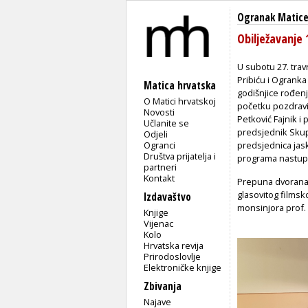
Ogranak Matice
Obilježavanje 
U subotu 27. travn
Pribiću i Ogrank
Matica hrvatska
godišnjice rođenj
O Matici hrvatskoj
početku pozdravil
Novosti
Petković Fajnik i 
Učlanite se
predsjednik Skup
Odjeli
Ogranci
predsjednica jas
Društva prijatelja i
programa nastupi
partneri
Kontakt
Prepuna dvorana 
glasovitog filmsk
Izdavaštvo
monsinjora prof. 
Knjige
Vijenac
Kolo
Hrvatska revija
Prirodoslovlje
Elektroničke knjige
Zbivanja
Najave