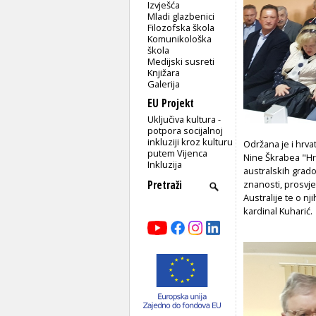
Izvješća
Mladi glazbenici
Filozofska škola
Komunikološka
škola
Medijski susreti
Knjižara
Galerija
EU Projekt
Uključiva kultura -
potpora socijalnoj
inkluziji kroz kulturu
Održana je i hrva
putem Vijenca
Nine Škrabea "Hrv
Inkluzija
australskih gradov
znanosti, prosvje
Australije te o n
kardinal Kuharić.