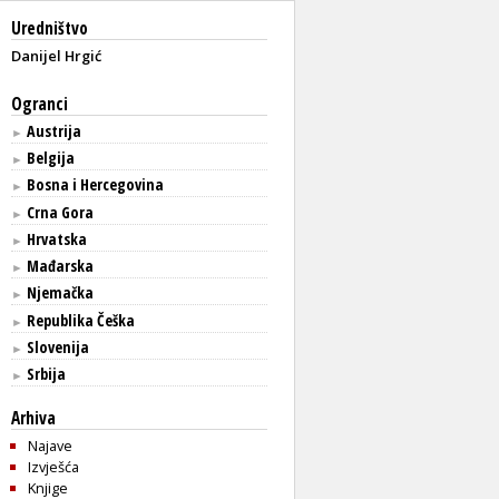
Uredništvo
Danijel Hrgić
Ogranci
Austrija
►
Belgija
►
Bosna i Hercegovina
►
Crna Gora
►
Hrvatska
►
Mađarska
►
Njemačka
►
Republika Češka
►
Slovenija
►
Srbija
►
Arhiva
Najave
Izvješća
Knjige