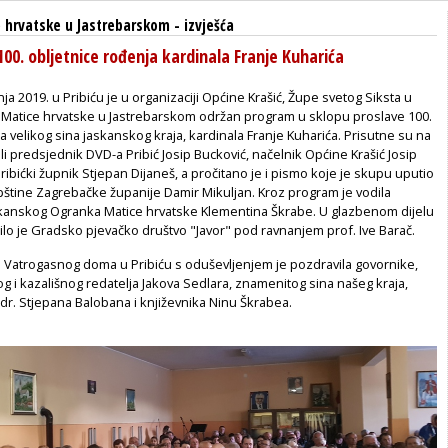
 hrvatske u Jastrebarskom
-
izvješća
100. obljetnice rođenja kardinala Franje Kuharića
ja 2019. u Pribiću je u organizaciji Općine Krašić, Župe svetog Siksta u
a Matice hrvatske u Jastrebarskom održan program u sklopu proslave 100.
a velikog sina jaskanskog kraja, kardinala Franje Kuharića. Prisutne su na
i predsjednik DVD-a Pribić Josip Bucković, načelnik Općine Krašić Josip
pribićki župnik Stjepan Dijaneš, a pročitano je i pismo koje je skupu uputio
štine Zagrebačke županije Damir Mikuljan. Kroz program je vodila
kanskog Ogranka Matice hrvatske Klementina Škrabe. U glazbenom dijelu
lo je Gradsko pjevačko društvo "Javor" pod ravnanjem prof. Ive Barač.
Vatrogasnog doma u Pribiću s oduševljenjem je pozdravila govornike,
og i kazališnog redatelja Jakova Sedlara, znamenitog sina našeg kraja,
dr. Stjepana Balobana i književnika Ninu Škrabea.