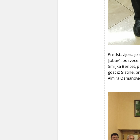
Predstavljena je 
ljubav", posvećen
Smiljka Bencet, p
gost iz Slatine, 
Almira Osmanović