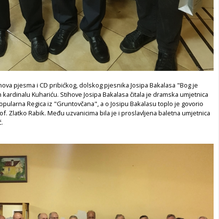
nova pjesma i CD pribićkog, dolskog pjesnika Josipa Bakalasa "Bog je
 kardinalu Kuhariću. Stihove Josipa Bakalasa čitala je dramska umjetnica
opularna Regica iz "Gruntovčana", a o Josipu Bakalasu toplo je govorio
prof. Zlatko Rabik. Među uzvanicima bila je i proslavljena baletna umjetnica
.