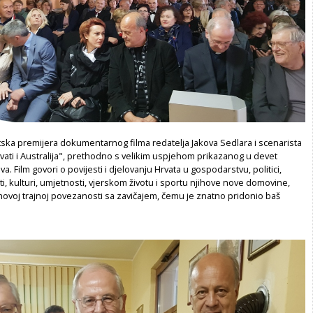
tska premijera dokumentarnog filma redatelja Jakova Sedlara i scenarista
ati i Australija", prethodno s velikim uspjehom prikazanog u devet
a. Film govori o povijesti i djelovanju Hrvata u gospodarstvu, politici,
ti, kulturi, umjetnosti, vjerskom životu i sportu njihove nove domovine,
jihovoj trajnoj povezanosti sa zavičajem, čemu je znatno pridonio baš