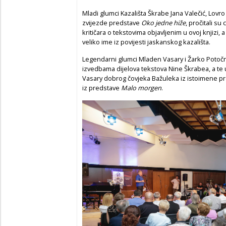
Mladi glumci Kazališta Škrabe Jana Valečić, Lovro
zvijezde predstave
Oko jedne hiže
, pročitali su
kritičara o tekstovima objavljenim u ovoj knjizi,
veliko ime iz povijesti jaskanskog kazališta.
Legendarni glumci Mladen Vasary i Žarko Potočn
izvedbama dijelova tekstova Nine Škrabea, a te u
Vasary dobrog čovjeka Bažuleka iz istoimene p
iz predstave
Malo morgen
.