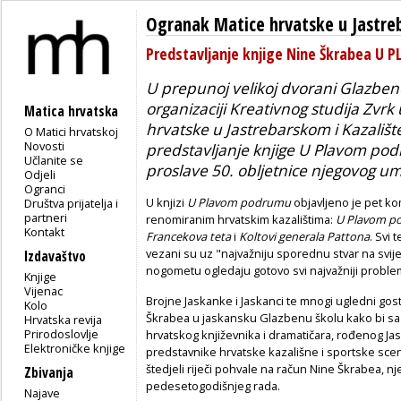
Ogranak Matice hrvatske u Jastr
Predstavljanje knjige Nine Škrabea 
U prepunoj velikoj dvorani Glazben
organizaciji Kreativnog studija Zvr
Matica hrvatska
hrvatske u Jastrebarskom i Kazališ
O Matici hrvatskoj
Novosti
predstavljanje knjige
U Plavom po
Učlanite se
proslave 50. obljetnice njegovog um
Odjeli
Ogranci
U knjizi
U Plavom podrumu
objavljeno je pet k
Društva prijatelja i
partneri
renomiranim hrvatskim kazalištima:
U Plavom p
Kontakt
Francekova teta
i
Koltovi generala Pattona
. Svi
vezani su uz "najvažniju sporednu stvar na svij
Izdavaštvo
nogometu ogledaju gotovo svi najvažniji proble
Knjige
Vijenac
Brojne Jaskanke i Jaskanci te mnogi ugledni gost
Kolo
Škrabea u jaskansku Glazbenu školu kako bi sazn
Hrvatska revija
Prirodoslovlje
hrvatskog književnika i dramatičara, rođenog Jask
Elektroničke knjige
predstavnike hrvatske kazališne i sportske scen
štedjeli riječi pohvale na račun Nine Škrabea, n
Zbivanja
pedesetogodišnjeg rada.
Najave