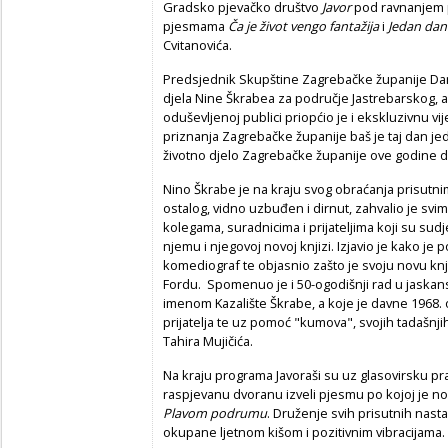
Gradsko pjevačko društvo
Javor
pod ravnanjem p
pjesmama
Ča je život vengo fantažija
i
Jedan dan
Cvitanovića.
Predsjednik Skupštine Zagrebačke županije Dami
djela Nine Škrabea za područje Jastrebarskog, ali
oduševljenoj publici priopćio je i ekskluzivnu vi
priznanja Zagrebačke županije baš je taj dan je
životno djelo Zagrebačke županije ove godine do
Nino Škrabe je na kraju svog obraćanja prisutni
ostalog, vidno uzbuđen i dirnut, zahvalio je sv
kolegama, suradnicima i prijateljima koji su sudj
njemu i njegovoj novoj knjizi. Izjavio je kako je 
komediograf te objasnio zašto je svoju novu kn
Fordu. Spomenuo je i 50-ogodišnji rad u jaskan
imenom Kazalište Škrabe, a koje je davne 1968.
prijatelja te uz pomoć "kumova", svojih tadašnji
Tahira Mujičića.
Na kraju programa Javoraši su uz glasovirsku pra
raspjevanu dvoranu izveli pjesmu po kojoj je no
Plavom podrumu
. Druženje svih prisutnih nast
okupane ljetnom kišom i pozitivnim vibracijama.