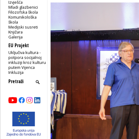
Izvješća
Mladi glazbenici
Filozofska škola
Komunikološka
škola
Medijski susreti
Knjižara
Galerija
EU Projekt
Uključiva kultura -
potpora socijalnoj
inkluziji kroz kulturu
putem Vijenca
Inkluzija