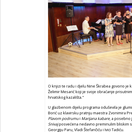
O knjizi te radu i djelu Nine Škrabea govorio je k
Želimir Mesarić koji je svoje obraćanje prisutnim
hrvatskog kazališta."
U glazbenom dijelu programa oduševila je glumic
Borić uz klavirsku pratnju maestra Zvonimira Pr
Plavom podrumu
i
Marijana kabare
, a posebno j
Snivaj
posvećena nedavno preminulim bliskim sur
Georgiju Paru, Vladi Štefančiću i Ivici Tadiću.