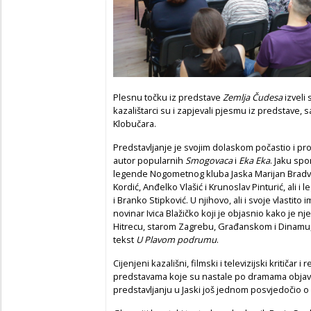
Plesnu točku iz predstave
Zemlja Čudesa
izveli
kazalištarci su i zapjevali pjesmu iz predstave
Klobučara.
Predstavljanje je svojim dolaskom počastio i pros
autor popularnih
Smogovaca
i
Eka Eka
. Jaku sp
legende Nogometnog kluba Jaska Marijan Bradvić
Kordić, Anđelko Vlašić i Krunoslav Pinturić, ali i
i Branko Stipković. U njihovo, ali i svoje vlastit
novinar Ivica Blažičko koji je objasnio kako je n
Hitrecu, starom Zagrebu, Građanskom i Dinamu,
tekst
U Plavom podrumu
.
Cijenjeni kazališni, filmski i televizijski kritičar 
predstavama koje su nastale po dramama objavl
predstavljanju u Jaski još jednom posvjedočio o n