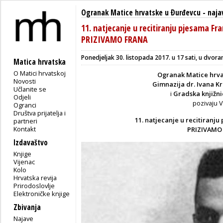
Ogranak Matice hrvatske u Ðurđevcu
-
naja
11. natjecanje u recitiranju pjesama Fr
PRIZIVAMO FRANA
Ponedjeljak 30. listopada 2017. u 17 sati, u dvor
Matica hrvatska
O Matici hrvatskoj
Ogranak Matice hrva
Novosti
Gimnazija dr. Ivana K
Učlanite se
i
Gradska knjižn
Odjeli
pozivaju 
Ogranci
Društva prijatelja i
11. natjecanje u recitiranj
partneri
Kontakt
PRIZIVAMO
Izdavaštvo
Knjige
Vijenac
Kolo
Hrvatska revija
Prirodoslovlje
Elektroničke knjige
Zbivanja
Najave