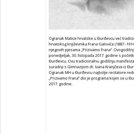
Ogranak Matice hrvatske u Đurđevcu već tradicio
hrvatskog književnika Frana Galovića (1887.-1914
njegovih pjesama „Prizivamo Frana“. Ovogodišnje
ponedjeljak, 30. listopada 2017. godine s počet
Đurđevcu. Ovu tradicionalnu godišnju manifest
suradnji s Gimnazijom dr. Ivana Kranjčeva iz Đ
Ogranak MH u Đurđevcu najbolje recitatore red
„Prizivamo Frana“ dio je programa kojim se u Đu
2017. godine.