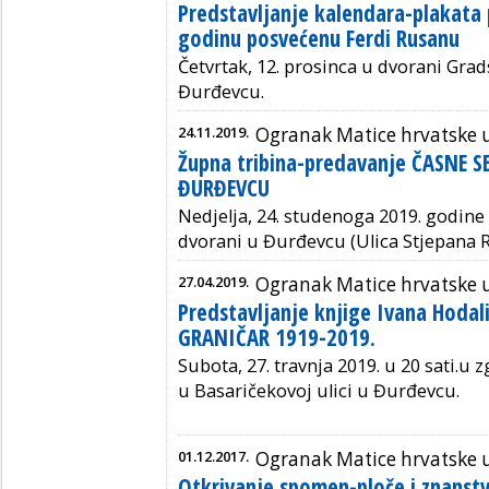
Predstavljanje kalendara-plakata 
godinu posvećenu Ferdi Rusanu
Četvrtak, 12. prosinca u dvorani Grad
Đurđevcu.
24.11.2019.
Ogranak Matice hrvatske 
Župna tribina-predavanje ČASNE S
ĐURĐEVCU
Nedjelja, 24. studenoga 2019. godine 
dvorani u Đurđevcu (Ulica Stjepana R
27.04.2019.
Ogranak Matice hrvatske 
Predstavljanje knjige Ivana Hod
GRANIČAR 1919-2019.
Subota, 27. travnja 2019. u 20 sati.
u z
u Basaričekovoj ulici u Đurđevcu.
01.12.2017.
Ogranak Matice hrvatske 
Otkrivanje spomen-ploče i znanstv