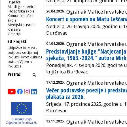
Nedjelja, 21. lipnja 2026. godine u 10 s
Izvješća
Mladi glazbenici
Filozofska škola
26.04.2026.
Ogranak Matice hrvatske 
Komunikološka
Koncert u spomen na Matu Lešćan
škola
Medijski susreti
Nedjelja, 26. travnja 2026. godine u 1
Knjižara
Đurđevac
Galerija
EU Projekt
04.04.2026.
Ogranak Matice hrvatske 
Uključiva kultura -
Predstavljanje knjige "Natjecanja
potpora socijalnoj
sjekača, 1963.-2024." autora Mirk
inkluziji kroz kulturu
putem Vijenca
Ponedjeljak, 4. svibnja 2026. godine u
Inkluzija
knjižnica Đurđevac.
17.12.2025.
Ogranak Matice hrvatske 
Večer podravske poezije i predsta
plakata za 2026.
Srijeda, 17. prosinca 2025. godine u 1
Đurđevac
13.11.2025.
Ogranak Matice hrvatske 