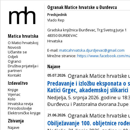
Ogranak Matice hrvatske u Ðurđevcu
Predsjednik
Vlado Rep
Gradska knjižnica Đurđevac, Trg Svetog Jurja 1
48350 ĐURĐEVAC
Matica hrvatska
Hrvatska
O Matici hrvatskoj
Novosti
E-mail:
maticahrvatska.djurdjevac@gmail.com
Učlanite se
Mrežne stranice:
https://www.facebook.com/mat
Odjeli
Ogranci
Društva prijatelja i
Najave
partneri
Kontakt
05.07.2026.
Ogranak Matice hrvatske 
Predavanje i izložbu eksponata o s
Izdavaštvo
Katici Grgec, akademskoj slikarici
Knjige
Vijenac
Nedjelja, 5. srpnja 2026. godine u 18:3
Kolo
Hrvatska revija
Đurđevcu i
Pastoralna dvorana župe 
Prirodoslovlje
Elektroničke knjige
21.06.2026.
Ogranak Matice hrvatske 
Zbivanja
Obilježavanje 100. obljetnice rođ
Najave