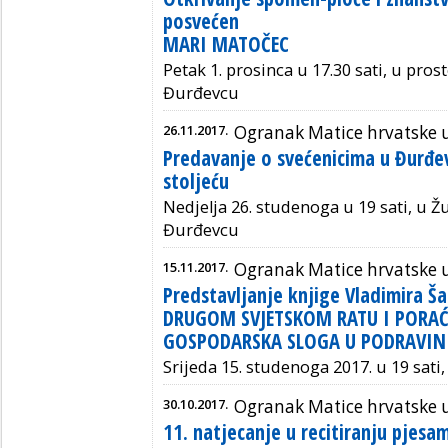
posvećen
MARI MATOČEC
Petak 1. prosinca u 17.30 sati, u pro
Đurđevcu
26.11.2017.
Ogranak Matice hrvatske 
Predavanje o svećenicima u Đurđevc
stoljeću
Nedjelja 26. studenoga u 19 sati, u 
Đurđevcu
15.11.2017.
Ogranak Matice hrvatske 
Predstavljanje knjige Vladimira 
DRUGOM SVJETSKOM RATU I PORAĆU 
GOSPODARSKA SLOGA U PODRAVIN
Srijeda 15. studenoga 2017. u 19 sati
30.10.2017.
Ogranak Matice hrvatske 
11. natjecanje u recitiranju pjesa