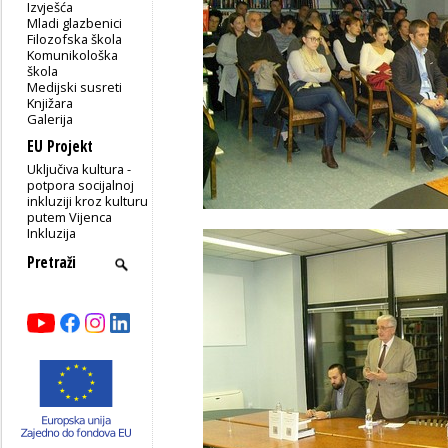
Izvješća
Mladi glazbenici
Filozofska škola
Komunikološka
škola
Medijski susreti
Knjižara
Galerija
EU Projekt
Uključiva kultura -
potpora socijalnoj
inkluziji kroz kulturu
putem Vijenca
Inkluzija