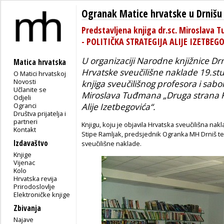
Ogranak Matice hrvatske u Drnišu
Predstavljena knjiga dr.sc. Mirosla
- POLITIČKA STRATEGIJA ALIJE IZETBEG
U organizaciji Narodne knjižnice Dr
Matica hrvatska
Hrvatske sveučilišne naklade 19.st
O Matici hrvatskoj
Novosti
knjiga sveučilišnog profesora i sabo
Učlanite se
Miroslava Tuđmana „Druga strana Ru
Odjeli
Ogranci
Alije Izetbegovića“.
Društva prijatelja i
partneri
Knjigu, koju je objavila Hrvatska sveučilišna na
Kontakt
Stipe Ramljak, predsjednik Ogranka MH Drniš te A
Izdavaštvo
sveučilišne naklade.
Knjige
Vijenac
Kolo
Hrvatska revija
Prirodoslovlje
Elektroničke knjige
Zbivanja
Najave