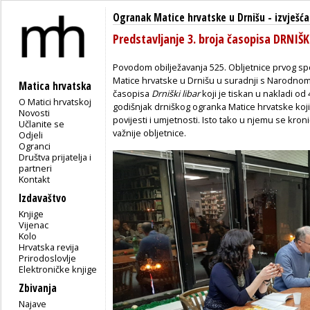
Ogranak Matice hrvatske u Drnišu
-
izvješća
Predstavljanje 3. broja časopisa DRNIŠK
Povodom
obilježavanja
525. Obljetnice
prvog
sp
Matice
hrvatske
u
Drnišu
u
suradnji
s Narodno
Matica hrvatska
časopisa
Drniški
libar
koji
je
tiskan
u
nakladi
od
O Matici hrvatskoj
godišnjak
drniškog
ogranka
Matice
hrvatske
koji
Novosti
povijesti
i
umjetnosti
. Isto
tako
u
njemu
se
kroni
Učlanite se
važnije
obljetnice
.
Odjeli
Ogranci
Društva prijatelja i
partneri
Kontakt
Izdavaštvo
Knjige
Vijenac
Kolo
Hrvatska revija
Prirodoslovlje
Elektroničke knjige
Zbivanja
Najave