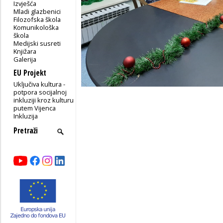
Izvješća
Mladi glazbenici
Filozofska škola
Komunikološka
škola
Medijski susreti
Knjižara
Galerija
EU Projekt
Uključiva kultura -
potpora socijalnoj
inkluziji kroz kulturu
putem Vijenca
Inkluzija