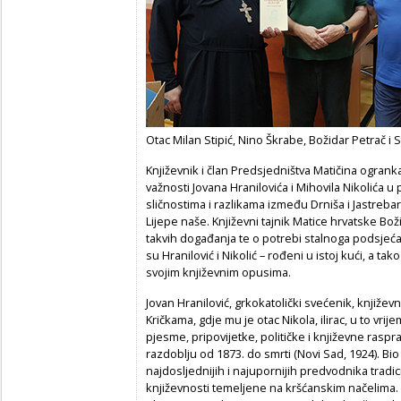
Otac Milan Stipić, Nino Škrabe, Božidar Petrač i 
Književnik i član Predsjedništva Matičina ogran
važnosti Jovana Hranilovića i Mihovila Nikolića u 
sličnostima i razlikama između Drniša i Jastreba
Lijepe naše. Književni tajnik Matice hrvatske Bo
takvih događanja te o potrebi stalnoga podsjeć
su Hranilović i Nikolić – rođeni u istoj kući, a tak
svojim književnim opusima.
Jovan Hranilović, grkokatolički svećenik, književni
Kričkama, gdje mu je otac Nikola, ilirac, u to vrij
pjesme, pripovijetke, političke i književne raspra
razdoblju od 1873. do smrti (Novi Sad, 1924). Bi
najdosljednijih i najupornijih predvodnika trad
književnosti temeljene na kršćanskim načelima.