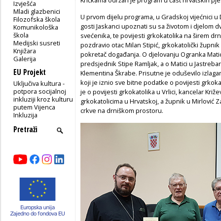
Izvješća
Mladi glazbenici
U prvom dijelu programa, u Gradskoj vijećnici u D
Filozofska škola
gosti Jaskanci upoznati su sa životom i djelom dv
Komunikološka
škola
svećenika,
te povijesti grkokatolika na širem d
Medijski susreti
pozdravio otac Milan Stipić, grkokatolički župnik
Knjižara
pokretač događanja. O djelovanju Ogranka Matic
Galerija
predsjednik Stipe Ramljak, a o Matici u Jastre
EU Projekt
Klementina Škrabe. Prisutne je oduševilo izlaga
koji je iznio sve bitne podatke o povijesti grkok
Uključiva kultura -
potpora socijalnoj
je o povijesti grkokatolika u Vrlici, kancelar Križ
inkluziji kroz kulturu
grkokatolicima u Hrvatskoj, a župnik u Mirlović Z
putem Vijenca
crkve na drniškom prostoru.
Inkluzija