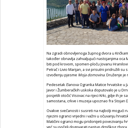
Na zgradi obnovljenoga župnog dvora u Kričkama,
također obnavlja zahvaljujući nastojanjima oca Mi
biti pod krovom, spomen-ploču Jovanu Hraniloviću
Petrač i Livio Marijan, a svi prisutni pridružili
izvođenju pjesme
Moja domovina
. Druženje je
Pedesetak članova Ogranka Matice hrvatske u 
Javor i Žumberačkih uskoka doputovalo je u Drn
posjetili otočić Visovac na rijeci Krki, gdje ih 
samostana, crkve i muzeja upoznao fra Stojan 
Ovakve svečanosti i susreti na najbolji mogući n
njezini ogranci vrijedni i važni u očuvanju hrvats
Matičini ogranci mogu pridonijeti povezivanju hrv
već su počeli dogovarati nastup drniškog zbora 