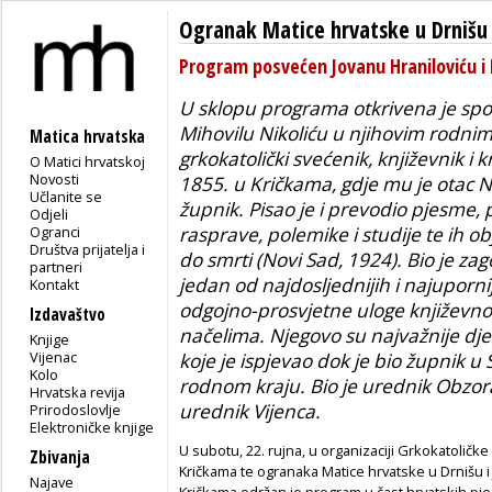
Ogranak Matice hrvatske u Drnišu
Program posvećen Jovanu Hraniloviću i 
U sklopu programa otkrivena je spo
Mihovilu Nikoliću u njihovim rodni
Matica hrvatska
grkokatolički svećenik, književnik i k
O Matici hrvatskoj
Novosti
1855. u Kričkama, gdje mu je otac Nik
Učlanite se
župnik. Pisao je i prevodio pjesme, p
Odjeli
Ogranci
rasprave, polemike i studije te ih o
Društva prijatelja i
do smrti (Novi Sad, 1924). Bio je za
partneri
jedan od najdosljednijih i najuporni
Kontakt
odgojno-prosvjetne uloge književno
Izdavaštvo
načelima. Njegovo su najvažnije dj
Knjige
Vijenac
koje je ispjevao dok je bio župnik
Kolo
rodnom kraju. Bio je urednik
Obzo
Hrvatska revija
urednik
Vijenca
.
Prirodoslovlje
Elektroničke knjige
U subotu, 22. rujna, u organizaciji Grkokatolič
Zbivanja
Kričkama te ogranaka Matice hrvatske u Drnišu i 
Najave
Kričkama održan je program u čast hrvatskih pjes