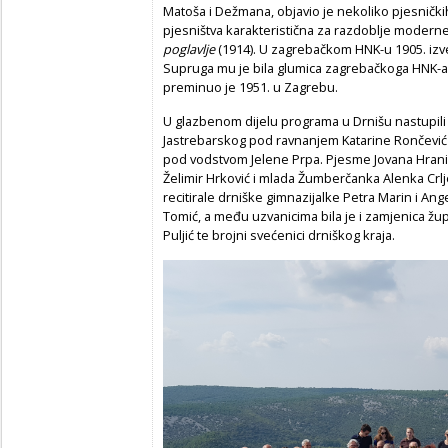
Matoša i Dežmana, objavio je nekoliko pjesnički
pjesništva karakteristična za razdoblje moderne
poglavlje
(1914). U zagrebačkom HNK-u 1905. iz
Supruga mu je bila glumica zagrebačkoga HNK-a 
preminuo je 1951. u Zagrebu.
U glazbenom dijelu programa u Drnišu nastupili
Jastrebarskog pod ravnanjem Katarine Rončević 
pod vodstvom Jelene Prpa. Pjesme Jovana Hranilo
Želimir Hrković i mlada Žumberčanka Alenka Crlje
recitirale drniške gimnazijalke Petra Marin i An
Tomić, a među uzvanicima bila je i zamjenica ž
Puljić te brojni svećenici drniškog kraja.