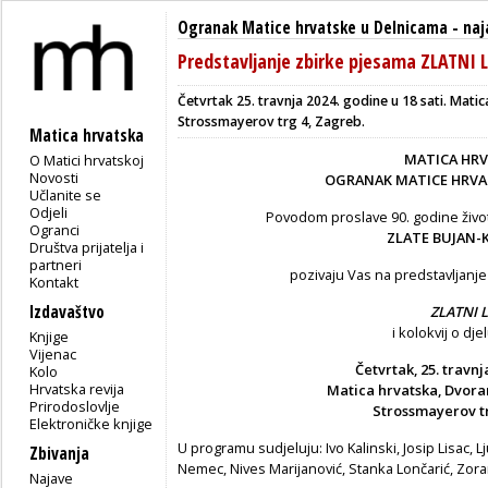
Ogranak Matice hrvatske u Delnicama
-
naj
Predstavljanje zbirke pjesama ZLATNI L
Četvrtak 25. travnja 2024. godine u 18 sati.
Matic
Strossmayerov trg 4, Zagreb.
Matica hrvatska
MATICA HRV
O Matici hrvatskoj
Novosti
OGRANAK MATICE HRVA
Učlanite se
Odjeli
Povodom proslave 90. godine život
Ogranci
ZLATE BUJAN-
Društva prijatelja i
partneri
pozivaju Vas na predstavljanj
Kontakt
Izdavaštvo
ZLATNI L
i kolokvij o dje
Knjige
Vijenac
Četvrtak, 25. travnja
Kolo
Hrvatska revija
Matica hrvatska, Dvoran
Prirodoslovlje
Strossmayerov tr
Elektroničke knjige
U programu sudjeluju: Ivo Kalinski, Josip Lisac, L
Zbivanja
Nemec, Nives Marijanović, Stanka Lončarić, Zoran
Najave