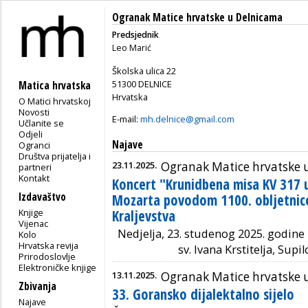
Ogranak Matice hrvatske u Delnicama
Predsjednik
Leo Marić
Školska ulica 22
51300 DELNICE
Matica hrvatska
Hrvatska
O Matici hrvatskoj
Novosti
E-mail:
mh.delnice@gmail.com
Učlanite se
Odjeli
Najave
Ogranci
Društva prijatelja i
23.11.2025.
Ogranak Matice hrvatske 
partneri
Kontakt
Koncert "Krunidbena misa KV 317 u
Izdavaštvo
Mozarta povodom 1100. obljetnic
Knjige
Kraljevstva
Vijenac
Nedjelja, 23. studenog 2025. godine 
Kolo
Hrvatska revija
sv. Ivana Krstitelja, Supi
Prirodoslovlje
Elektroničke knjige
13.11.2025.
Ogranak Matice hrvatske 
Zbivanja
33. Goransko dijalektalno sijelo
Najave