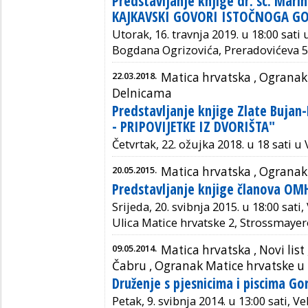
Predstavljanje knjige dr. sc. Mari
KAJKAVSKI GOVORI ISTOČNOGA G
Utorak, 16. travnja 2019. u 18:00 sati u
Bogdana Ogrizovića, Preradovićeva 5
22.03.2018.
Matica hrvatska ,
Ogranak 
Delnicama
Predstavljanje knjige Zlate Bujan
- PRIPOVIJETKE IZ DVORIŠTA"
Četvrtak, 22. ožujka 2018. u 18 sati u
20.05.2015.
Matica hrvatska ,
Ogranak
Predstavljanje knjige članova O
Srijeda, 20. svibnja 2015. u 18:00 sati
Ulica Matice hrvatske 2, Strossmayer
09.05.2014.
Matica hrvatska , Novi list 
Čabru
,
Ogranak Matice hrvatske u
Druženje s pjesnicima i piscima G
Petak, 9. svibnja 2014. u 13:00 sati, 