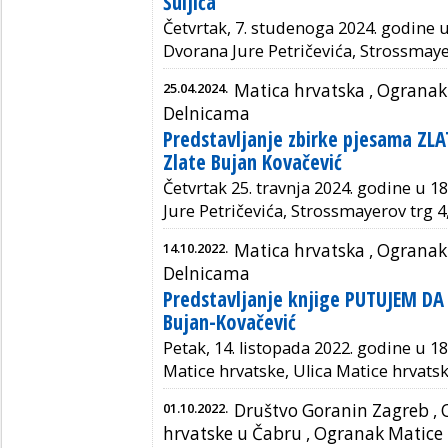
Šuljića
Četvrtak, 7. studenoga 2024. godine u
Dvorana Jure Petričevića,
Strossmayer
25.04.2024.
Matica hrvatska ,
Ogranak 
Delnicama
Predstavljanje zbirke pjesama ZLA
Zlate Bujan Kovačević
Četvrtak 25. travnja 2024. godine u 18
Jure Petričevića, Strossmayerov trg 4
14.10.2022.
Matica hrvatska ,
Ogranak 
Delnicama
Predstavljanje knjige PUTUJEM D
Bujan-Kovačević
Petak, 14. listopada 2022. godine u 18
Matice hrvatske, Ulica Matice hrvats
01.10.2022.
Društvo Goranin Zagreb ,
hrvatske u Čabru
,
Ogranak Matice 