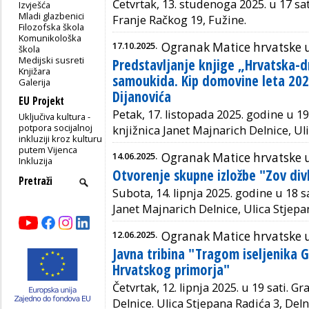
Četvrtak, 13. studenoga 2025. u 17 sa
Izvješća
Mladi glazbenici
Franje Račkog 19, Fužine.
Filozofska škola
Komunikološka
17.10.2025.
Ogranak Matice hrvatske 
škola
Medijski susreti
Predstavljanje knjige „Hrvatska-d
Knjižara
samoukida. Kip domovine leta 202
Galerija
Dijanovića
EU Projekt
Petak, 17. listopada 2025. godine u 19
Uključiva kultura -
potpora socijalnoj
knjižnica Janet Majnarich Delnice, Uli
inkluziji kroz kulturu
putem Vijenca
14.06.2025.
Ogranak Matice hrvatske 
Inkluzija
Otvorenje skupne izložbe "Zov div
Subota, 14. lipnja 2025. godine u 18 s
Janet Majnarich Delnice, Ulica Stjepa
12.06.2025.
Ogranak Matice hrvatske 
Javna tribina "Tragom iseljenika 
Hrvatskog primorja"
Četvrtak, 12. lipnja 2025. u 19 sati. 
Delnice. Ulica Stjepana Radića 3, Del