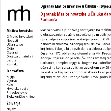
Ogranak Matice hrvatske u Čitluku
-
izvješć
Ogranak Matice hrvatske u Čitluku daro
Barbarića
Matica hrvatska je od svog postojanja na različit
Matica hrvatska
u obrazovanje i stručno usavršavanje mladih lj
O Matici hrvatskoj
opredjeljenje uspješno nastavlja i provodi OMH u
Novosti
osnovnim školama i Srednjoj školi dr. fra Slavka
Učlanite se
Odjeli
knjižnice. Tako je bilo i ovih dana u sklopu obil
Ogranci
Ogranka i 175. obljetnice utemeljenja MH. Pred
Društva prijatelja i
Andrija Stojić uručio je Adeli Škutor, ravnateljici
partneri
Barbarića, komplet knjiga iz bogate nakladničk
Kontakt
učenicima koji su sa odličnim uspjehom završili 
Izdavaštvo
zahvalila na knjigama i pritom istaknula kako je 
Knjige
knjižnici te čitlučke Srednje škole u ovoj godini b
Vijenac
Kolo
Hrvatska revija
Prirodoslovlje
Elektroničke knjige
Zbivanja
Najave